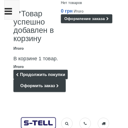
Нет товаров
Переключить
0 грн
Итого
Товар
навигации
Оформление заказа
успешно
добавлен в
корзину
Итого
В корзине 1 товар.
Итого
Продолжить покупки
Оформить заказ