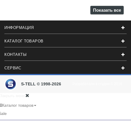
Показать все
ИНФОРМАЦИЯ
КАТАЛОГ ТОВАРОВ
КОНТАКТЫ
СЕРВИС
S-TELL © 1998-2026
Разработали в студии
© 2016
Закрыть меню
Каталог товаров
Sale
RU
UA