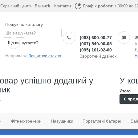
Сервісний центр
Вакансії
Контакти
Графік роботи:
з 09:00 до 1
Пошук по каталогу
3
(063) 600-00-77
Що ви шукаєте?
Б
(067) 540-00-05
Д
(095) 101-02-00
Наприклад
Защитное стекло
Зворотний дзвінок
Н
овар успішно доданий у
У ко
шик
Итого
прод
о
и
Фітнес-трекери
Навушники
Портативні батареї
Sal