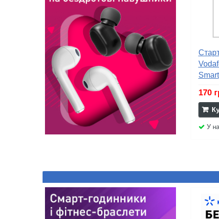
Старт
Vodaf
Smart
170 
К
У на