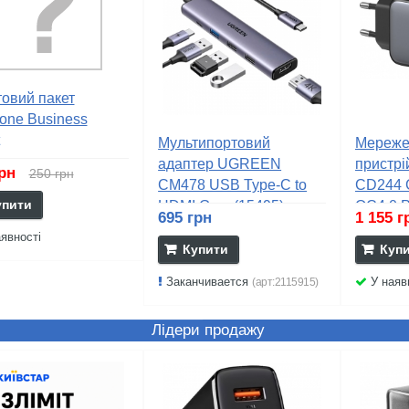
овий пакет
one Business
Мультипортовий
Мереже
адаптер UGREEN
пристр
грн
250 грн
CM478 USB Type-C to
CD244 
упити
HDMI Gray (15495)
QC4.0 P
695 грн
1 155 
явності
Купити
Куп
Заканчивается
У наяв
(арт:2115915)
Лідери продажу