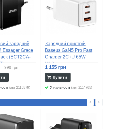
вий зарядний
Зарядний пристрій
й Essager Grace
Baseus GaN5 Pro Fast
lack (ECT2CA-
Charger 2C+U 65W
Z)
White...
н
1 155 грн
999 грн
ити
Купити
ності
У наявності
(арт:2115579)
(арт:2114765)
‹
›