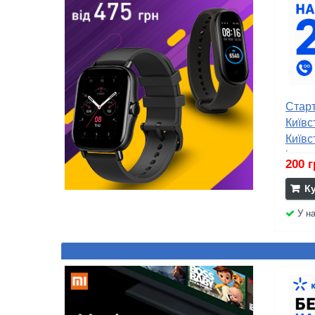
Старт
Київс
Київс
інтер
200 
К
У на