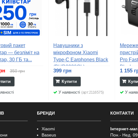
овий пакет
Навушники з
Мереже
тар — безліміт на
мікрофоном Xiaomi
пристрі
ар, 30 ГБ та...
Type-C Earphones Black
Pro Fas
(BHR8930GL)
Black...
грн
399 грн
1 155 г
350 грн
упити
Купити
Куп
явності
У наявності
У наяв
(арт:2116575)
ІВ
БРЕНДИ
КОНТАКТИ
Xiaomi
Інтернет-ма
фони
Baseus
Пон.- Нед. 09