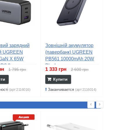
вий зарядний
Зовнішній акумулятор
ій UGREEN
(павербанк) UGREEN
GaN X 65W
PB561 10000mAh 20W
D3.0...
Black...
грн
1 333 грн
1 795 грн
2 600 грн
ити
Купити
ності
Заканчивается
(арт:2116016)
(арт:2116014)
‹
›