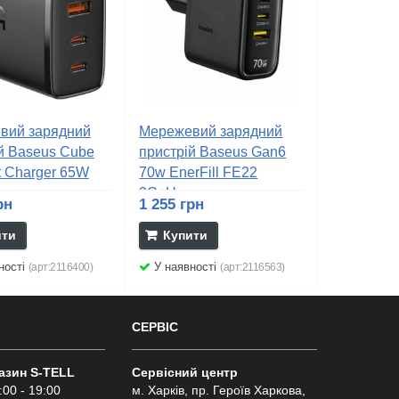
вий зарядний
Мережевий зарядний
й Baseus Cube
пристрій Baseus Gan6
t Charger 65W
70w EnerFill FE22
2C+U...
рн
1 255 грн
ити
Купити
ності
У наявності
(арт:2116400)
(арт:2116563)
СЕРВІС
газин S-TELL
Сервісний центр
:00 - 19:00
м. Харків, пр. Героїв Харкова,