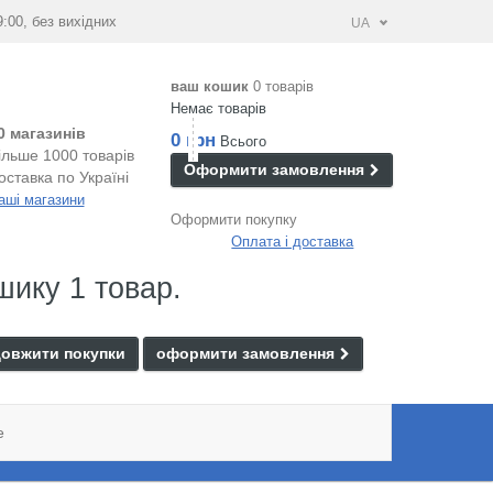
9:00, без вихідних
UA
ваш кошик
0 товарів
Немає товарів
0 магазинів
0 грн
Всього
ільше 1000 товарів
Оформити замовлення
оставка по Україні
аші магазини
Оформити покупку
Оплата і доставка
шику 1 товар.
овжити покупки
оформити замовлення
e