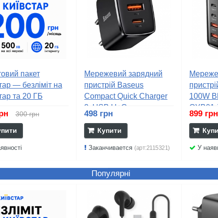
овий пакет
Мережевий зарядний
Мереже
тар — безліміт на
пристрій Baseus
пристрі
тар та 20 ГБ
Compact Quick Charger
100W B
нету
2xUSB U+C...
QYB01-
грн
498 грн
899 гр
300 грн
упити
Купити
Куп
явності
Заканчивается
У наяв
(арт:2115321)
Популярні