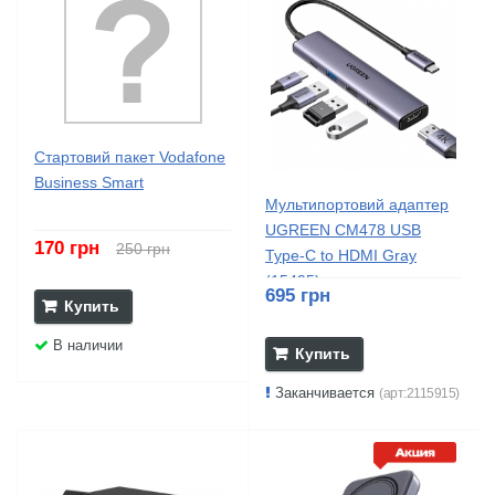
Стартовий пакет Vodafone
Business Smart
Мультипортовий адаптер
UGREEN CM478 USB
170 грн
250 грн
Type-C to HDMI Gray
(15495)
695 грн
Купить
В наличии
Купить
Заканчивается
(арт:2115915)