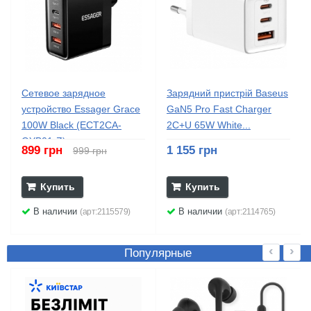
Сетевое зарядное
Зарядний пристрій Baseus
устройство Essager Grace
GaN5 Pro Fast Charger
100W Black (ECT2CA-
2C+U 65W White...
QYB01-Z)
899 грн
1 155 грн
999 грн
Купить
Купить
В наличии
В наличии
(арт:2115579)
(арт:2114765)
‹
›
Популярные