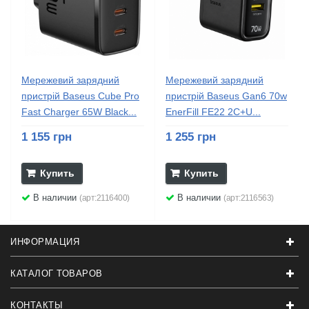
Мережевий зарядний
Мережевий зарядний
пристрій Baseus Cube Pro
пристрій Baseus Gan6 70w
Fast Charger 65W Black...
EnerFill FE22 2C+U...
1 155 грн
1 255 грн
Купить
Купить
В наличии
В наличии
(арт:2116400)
(арт:2116563)
ИНФОРМАЦИЯ
КАТАЛОГ ТОВАРОВ
КОНТАКТЫ