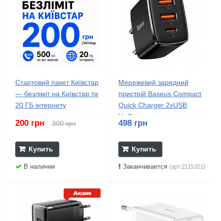
Стартовий пакет Київстар
Мережевий зарядний
— безліміт на Київстар та
пристрій Baseus Compact
20 ГБ інтернету
Quick Charger 2xUSB
U+C...
200 грн
498 грн
300 грн
Купить
Купить
В наличии
Заканчивается
(арт:2115321)