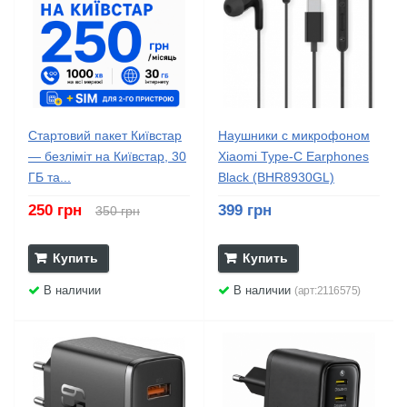
Стартовий пакет Київстар
Наушники с микрофоном
— безліміт на Київстар, 30
Xiaomi Type-C Earphones
ГБ та...
Black (BHR8930GL)
250 грн
399 грн
350 грн
Купить
Купить
В наличии
В наличии
(арт:2116575)