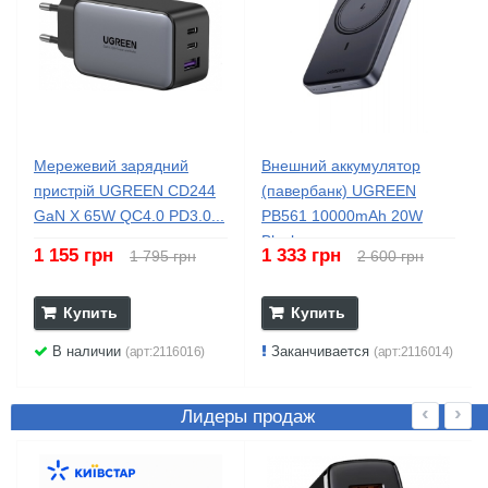
Мережевий зарядний
Внешний аккумулятор
пристрій UGREEN CD244
(павербанк) UGREEN
GaN X 65W QC4.0 PD3.0...
PB561 10000mAh 20W
Black...
1 155 грн
1 333 грн
1 795 грн
2 600 грн
Купить
Купить
В наличии
Заканчивается
(арт:2116016)
(арт:2116014)
‹
›
Лидеры продаж