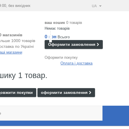
9:00, без вихідних
UA
ваш кошик
0 товарів
Немає товарів
0 магазинів
0 грн
Всього
ільше 1000 товарів
Оформити замовлення
оставка по Україні
аші магазини
Оформити покупку
Оплата і доставка
шику 1 товар.
овжити покупки
оформити замовлення
e