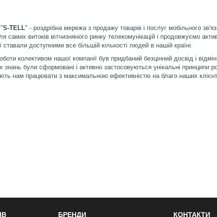
"
S-TELL
" - роздрібна мережа з продажу товарів і послуг мобільного зв'язк
ля самих витоків вітчизняного ринку телекомунікацій і продовжуємо актив
ї ставали доступними все більшій кількості людей в нашій країні.
оботи колективом нашої компанії був придбаний безцінний досвід і відмін
 знань були сформовані і активно застосовуються унікальні принципи роб
ють нам працювати з максимальною ефективністю на благо наших клієнт
ІВ
БРЕНДИ
КОНТАКТИ