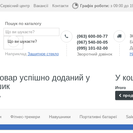
Сервісний центр
Вакансії
Контакти
Графік роботи:
з 09:00 до 1
Пошук по каталогу
3
(063) 600-00-77
Що ви шукаєте?
Б
(067) 540-00-05
Д
(095) 101-02-00
Наприклад
Защитное стекло
Зворотний дзвінок
Н
овар успішно доданий у
У ко
шик
Итого
прод
о
и
Фітнес-трекери
Навушники
Портативні батареї
Sal