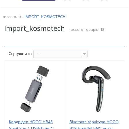
>
IMPORT_KOSMOTECH
ГОЛОВНА
import_kosmotech
всього товарів: 12
Сортувати за
--
Кардрідер HOCO HB45
Bluetooth гарнітура HOCO
Spirit 2-in-1 USB/Type-C
S19 Heartful ENC noise