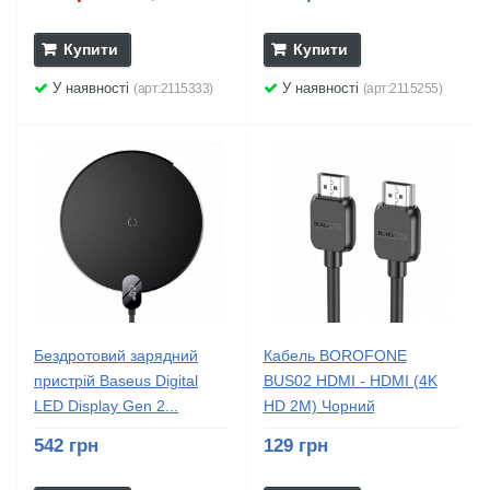
Купити
Купити
У наявності
У наявності
(арт:2115333)
(арт:2115255)
Бездротовий зарядний
Кабель BOROFONE
пристрій Baseus Digital
BUS02 HDMI - HDMI (4K
LED Display Gen 2...
HD 2М) Чорний
542 грн
129 грн