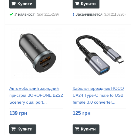
Купити
Купити
У наявності
Заканчивается
(арт:2115239)
(арт:2115320)
Автомобільний зарядний
Кабель-перехідник HOCO
пристрій BOROFONE BZ22
UA24 Type-C male to USB
Scenery dual port...
female 3.0 converter...
139 грн
125 грн
Купити
Купити