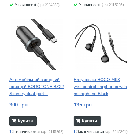
У наявності
У наявності
(арт:2114939)
(арт:2115236)
Автомобільний зарядний
Навушники HOCO M93
пристрій BOROFONE BZ22
wire control earphones with
Scenery dual-port...
microphone Black
300 грн
135 грн
Купити
Купити
Заканчивается
Заканчивается
(арт:2115262)
(арт:2115261)