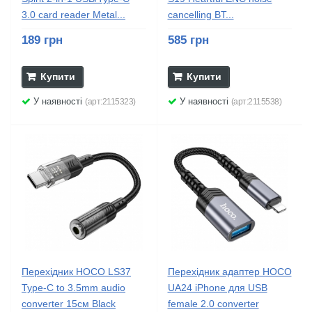
3.0 card reader Metal...
cancelling BT...
189 грн
585 грн
Купити
Купити
У наявності
У наявності
(арт:2115323)
(арт:2115538)
Перехідник HOCO LS37
Перехідник адаптер HOCO
Type-C to 3.5mm audio
UA24 iPhone для USB
converter 15см Black
female 2.0 converter