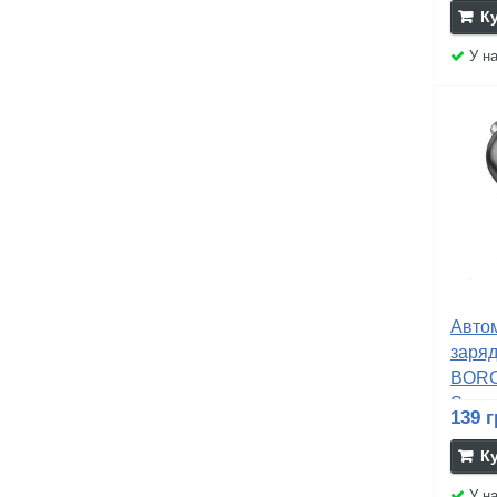
К
У на
Авто
заряд
BORO
Scener
139 г
К
У на