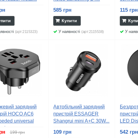
рн
585 грн
115 грн
упити
Купити
Куп
явності
У наявності
У наяв
(арт:2115323)
(арт:2115538)
жевий зарядний
Автобільний зарядний
Бездро
трій HOCO AC6
пристрій ESSAGER
пристрі
eded universal
Shangrui mini A+C 30W...
LED Dis
sion...
грн
109 грн
542 гр
199 грн