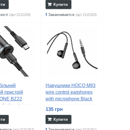
ити
Купити
ності
Заканчивается
(арт:2115239)
(арт:2115320)
більний
Навушники HOCO M93
й пристрій
wire control earphones
ONE BZ22
with microphone Black
dual-port...
н
135 грн
ити
Купити
вается
Заканчивается
(арт:2115262)
(арт:2115261)