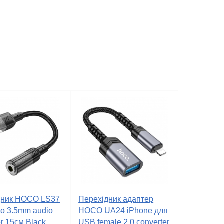
дник HOCO LS37
Перехідник адаптер
to 3.5mm audio
HOCO UA24 iPhone для
er 15см Black
USB female 2.0 converter