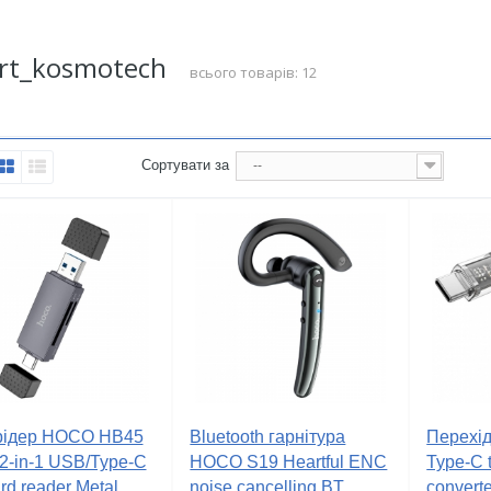
rt_kosmotech
всього товарів: 12
Сортувати за
--
рідер HOCO HB45
Bluetooth гарнітура
Перехі
t 2-in-1 USB/Type-C
HOCO S19 Heartful ENC
Type-C 
rd reader Metal...
noise cancelling BT...
convert