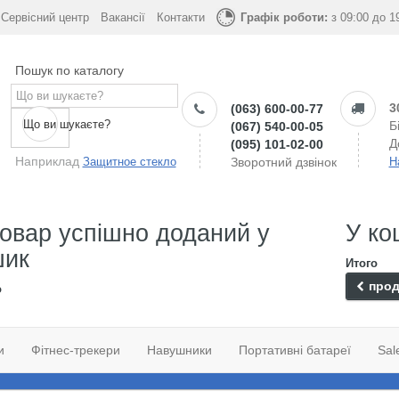
Сервісний центр
Вакансії
Контакти
Графік роботи:
з 09:00 до 1
Пошук по каталогу
3
(063) 600-00-77
Що ви шукаєте?
Б
(067) 540-00-05
Д
(095) 101-02-00
Наприклад
Защитное стекло
Зворотний дзвінок
Н
овар успішно доданий у
У ко
шик
Итого
прод
о
и
Фітнес-трекери
Навушники
Портативні батареї
Sal