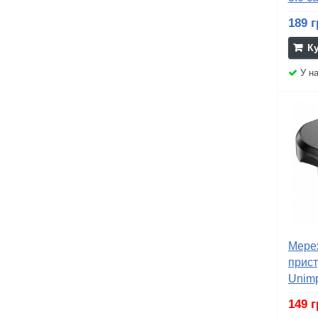
189 г
К
У на
Мере
прис
Unimp
conver
149 