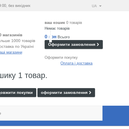
9:00, без вихідних
UA
ваш кошик
0 товарів
Немає товарів
0 магазинів
0 грн
Всього
ільше 1000 товарів
Оформити замовлення
оставка по Україні
аші магазини
Оформити покупку
Оплата і доставка
шику 1 товар.
овжити покупки
оформити замовлення
e