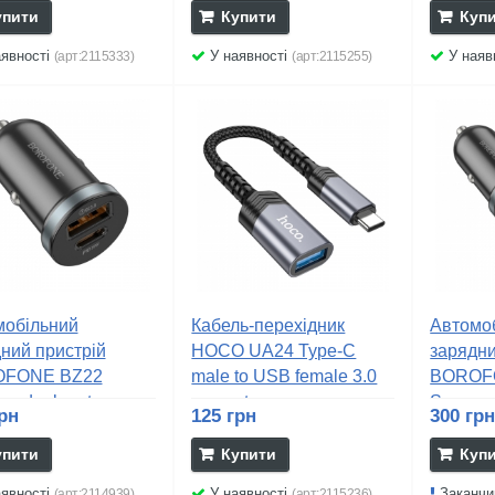
упити
Купити
Куп
явності
У наявності
У наяв
(арт:2115333)
(арт:2115255)
мобільний
Кабель-перехідник
Автомо
ний пристрій
HOCO UA24 Type-C
зарядни
FONE BZ22
male to USB female 3.0
BOROF
y dual port...
converter...
Scenery 
рн
125 грн
300 гр
упити
Купити
Куп
явності
У наявності
Заканчи
(арт:2114939)
(арт:2115236)