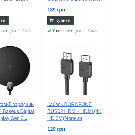
189 грн
ити
Купити
ності
У наявності
(арт:2115326)
(арт:2115342)
товий зарядний
Кабель BOROFONE
й Baseus Digital
BUS02 HDMI - HDMI (4K
play Gen 2...
HD 2М) Чорний
н
129 грн