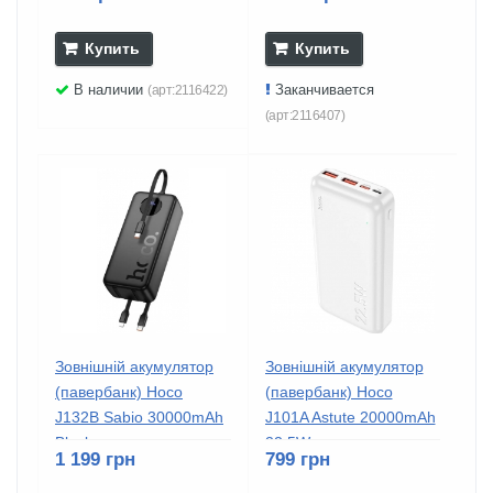
Купить
Купить
В наличии
Заканчивается
(арт:2116422)
(арт:2116407)
Зовнішній акумулятор
Зовнішній акумулятор
(павербанк) Hoco
(павербанк) Hoco
J132B Sabio 30000mAh
J101A Astute 20000mAh
Black
22.5W...
1 199 грн
799 грн