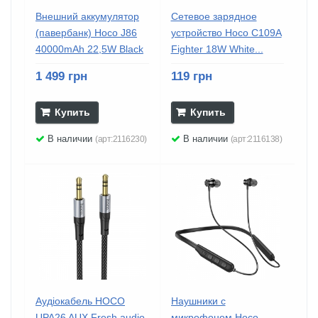
Внешний аккумулятор
Сетевое зарядное
(павербанк) Hoco J86
устройство Hoco C109A
40000mAh 22,5W Black
Fighter 18W White...
1 499 грн
119 грн
Купить
Купить
В наличии
В наличии
(арт:2116230)
(арт:2116138)
Аудiокабель HOCO
Наушники с
UPA26 AUX Fresh audio
микрофоном Hoco