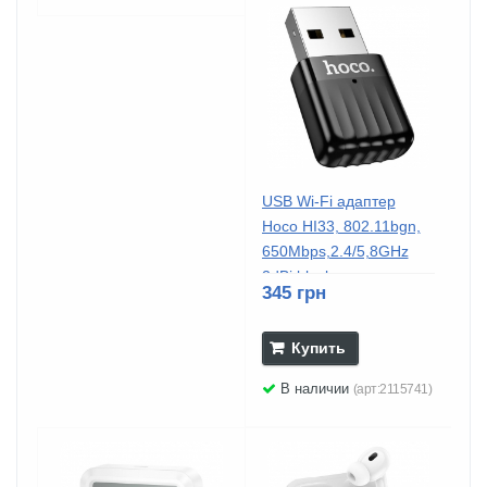
USB Wi-Fi адаптер
Hoco HI33, 802.11bgn,
650Mbps,2.4/5,8GHz
2dBi black
345 грн
Купить
В наличии
(арт:2115741)