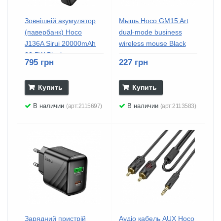
Зовнішній акумулятор
Мышь Hoco GM15 Art
(павербанк) Hoco
dual-mode business
J136A Sirui 20000mAh
wireless mouse Black
22.5W Black
795 грн
227 грн
Купить
Купить
В наличии
В наличии
(арт:2115697)
(арт:2113583)
Зарядний пристрій
Аудіо кабель AUX Hoco