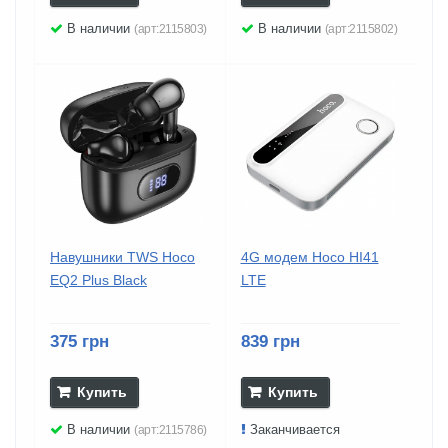
В наличии
В наличии
(арт:2115803)
(арт:2115802)
Навушники TWS Hoco
4G модем Hoco HI41
EQ2 Plus Black
LTE
375 грн
839 грн
Купить
Купить
В наличии
Заканчивается
(арт:2115786)