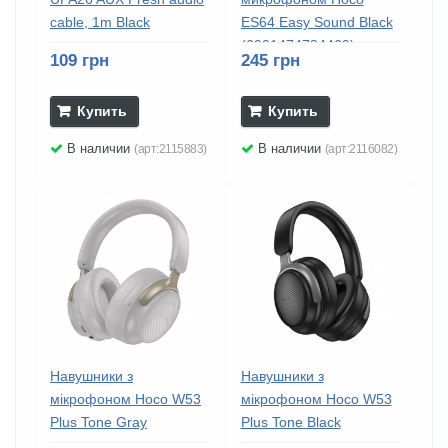
cable, 1m Black
ES64 Easy Sound Black
(6931474784469)
109 грн
245 грн
Купить
Купить
В наличии
В наличии
(арт:2115883)
(арт:2116082)
Навушники з
Навушники з
мікрофоном Hoco W53
мікрофоном Hoco W53
Plus Tone Gray
Plus Tone Black