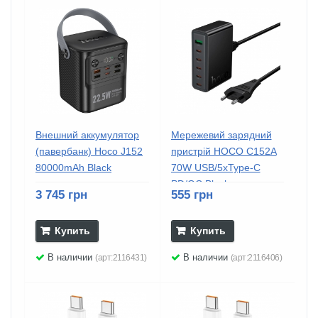
Внешний аккумулятор
Мережевий зарядний
(павербанк) Hoco J152
пристрій HOCO C152A
80000mAh Black
70W USB/5хType-C
PD/QC Black
3 745 грн
555 грн
Купить
Купить
В наличии
В наличии
(арт:2116431)
(арт:2116406)