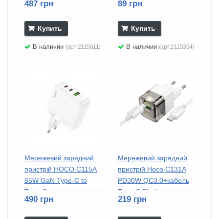
487 грн
89 грн
Купить
Купить
В наличии
В наличии
(арт:2115611)
(арт:2115354)
Мережевий зарядний
Мережевий зарядний
пристрій HOCO C115A
пристрій Hoco C131A
65W GaN Type-C to
PD30W QC3.0+кабель
Type-C...
Type-C Black
490 грн
219 грн