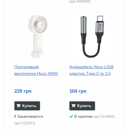
(арт:4005688)
Портативний
Аудiокабель Hoco LS36
вентилятор Hoco HX60
адаптер Type-C to 3.5
229 грн
104 грн
Купить
Купить
Заканчивается
В наличии
(арт:2115904)
(арт:2115932)