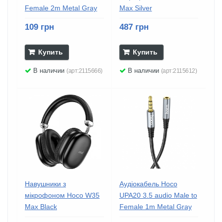
Female 2m Metal Gray
Max Silver
109 грн
487 грн
Купить
Купить
В наличии
В наличии
(арт:2115666)
(арт:2115612)
Навушники з
Аудіокабель Hoco
мікрофоном Hoco W35
UPA20 3.5 audio Male to
Max Black
Female 1m Metal Gray