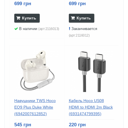
699 грн
699 грн
Купить
Купить
В наличии
Заканчивается
(арт:2116013)
(арт:2116012)
Навушники TWS Hoco
Кабель Hoco US08
EQ9 Plus Duke White
HDMI to HDMI 2m Black
(6942007612852)
(6931474799395)
545 грн
220 грн