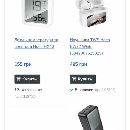
Датчик температури та
Наушники TWS Hoco
вологості Hoco HX40
EW72 White
(6942007629829)
155 грн
495 грн
Купить
Купить
Заканчивается
В наличии
(арт:2115703)
(арт:2115752)