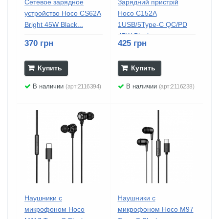
Сетевое зарядное
Зарядний пристрій
устройство Hoco CS62A
Hoco C152A
Bright 45W Black...
1USB/5Type-C QC/PD
45W Black
370 грн
425 грн
Купить
Купить
В наличии
В наличии
(арт:2116394)
(арт:2116238)
Наушники с
Наушники с
микрофоном Hoco
микрофоном Hoco M97