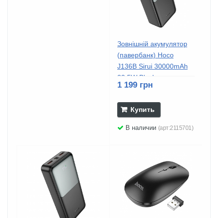
Зовнішній акумулятор
(павербанк) Hoco
J136B Sirui 30000mAh
22.5W Black
1 199 грн
Купить
В наличии
(арт:2115701)