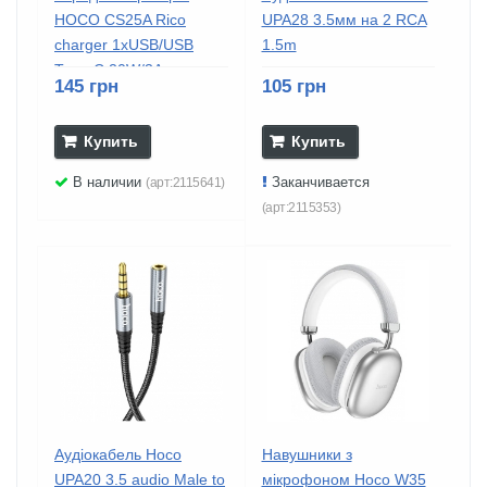
HOCO CS25A Rico
UPA28 3.5мм на 2 RCA
charger 1хUSB/USB
1.5m
Type-C 20W/3A...
145 грн
105 грн
Купить
Купить
В наличии
Заканчивается
(арт:2115641)
(арт:2115353)
Аудіокабель Hoco
Навушники з
UPA20 3.5 audio Male to
мікрофоном Hoco W35