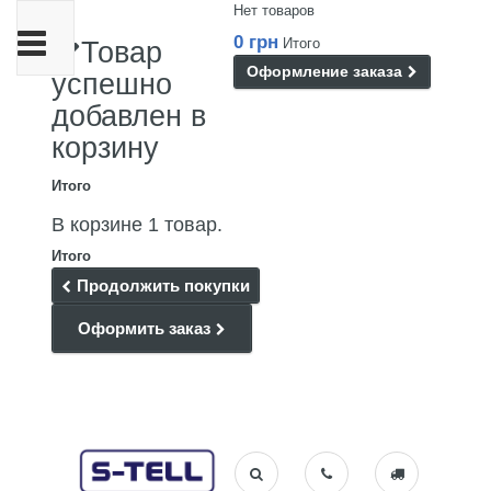
Нет товаров
Переключить
0 грн
Итого
Товар
навигации
Оформление заказа
успешно
добавлен в
корзину
Итого
В корзине 1 товар.
Итого
Продолжить покупки
Оформить заказ