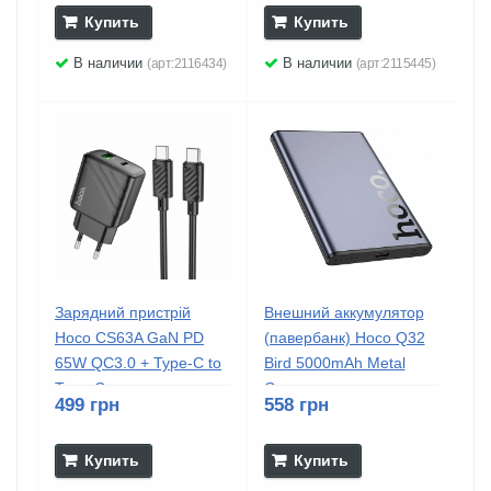
Купить
Купить
В наличии
В наличии
(арт:2116434)
(арт:2115445)
Зарядний пристрій
Внешний аккумулятор
Hoco CS63A GaN PD
(павербанк) Hoco Q32
65W QC3.0 + Type-C to
Bird 5000mAh Metal
Type-C...
Grey
499 грн
558 грн
Купить
Купить