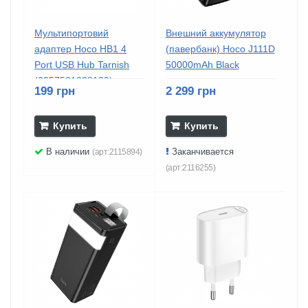
Мультипортовий
Внешний аккумулятор
адаптер Hoco HB1 4
(павербанк) Hoco J111D
Port USB Hub Tarnish
50000mAh Black
(6957531038139)
199 грн
2 299 грн
Купить
Купить
В наличии
Заканчивается
(арт:2115894)
(арт:2116255)