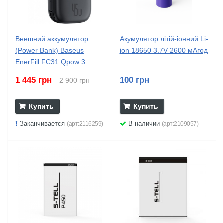
Внешний аккумулятор
Акумулятор літій-іонний Li-
(Power Bank) Baseus
ion 18650 3.7V 2600 мАгод
EnerFill FC31 Qpow 3...
1 445 грн
100 грн
2 900 грн
Купить
Купить
Заканчивается
В наличии
(арт:2116259)
(арт:2109057)