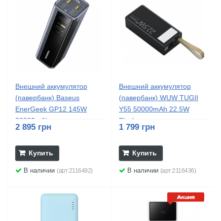
Внешний аккумулятор
Внешний аккумулятор
(павербанк) Baseus
(павербанк) WUW TUGII
EnerGeek GP12 145W
Y55 50000mAh 22.5W
20800mAh...
Black
2 895 грн
1 799 грн
Купить
Купить
В наличии
В наличии
(арт:2116492)
(арт:2116436)