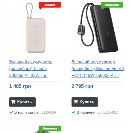
Внешний аккумулятор
Внешний аккумулятор
(павербанк) Xiaomi
(павербанк) Baseus Enerfill
20000mAh 33W Tan
FC41 145W 25000mAh...
(BHR8851GL)
1 485 грн
2 795 грн
Купить
Купить
В наличии
В наличии
(арт:2116466)
(арт:2116491)