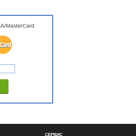
SA/MasterCard
СЕРВИС