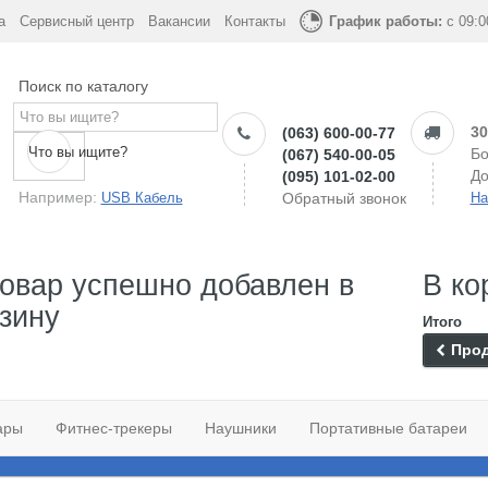
а
Сервисный центр
Вакансии
Контакты
График работы:
с 09:0
Поиск по каталогу
30
(063) 600-00-77
Что вы ищите?
Бо
(067) 540-00-05
До
(095) 101-02-00
Например:
USB Кабель
Обратный звонок
На
овар успешно добавлен в
В ко
зину
Итого
Прод
ары
Фитнес-трекеры
Наушники
Портативные батареи