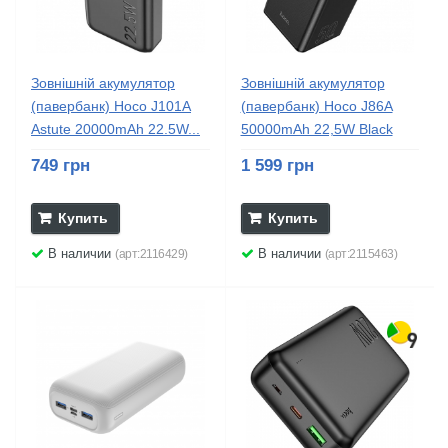
Зовнішній акумулятор
Зовнішній акумулятор
(павербанк) Hoco J101A
(павербанк) Hoco J86A
Astute 20000mAh 22.5W...
50000mAh 22,5W Black
749 грн
1 599 грн
Купить
Купить
В наличии
В наличии
(арт:2116429)
(арт:2115463)