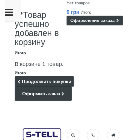
Нет товаров
Переключить
0 грн
Итого
Товар
навигации
Оформление заказа
успешно
добавлен в
корзину
Итого
В корзине 1 товар.
Итого
Продолжить покупки
Оформить заказ