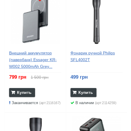
Внешний аккумулятор
Фонарик ручной Philips
(павербанк) Essager KR-
SFL4002T
W002 5000mAh Grey...
799 грн
499 грн
1 500 грн
Купить
Купить
Заканчивается
В наличии
(арт:2116167)
(арт:2114259)