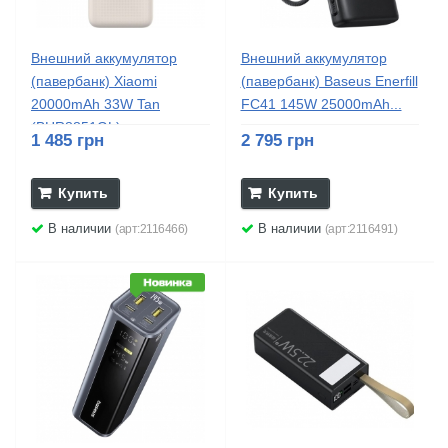
Внешний аккумулятор
Внешний аккумулятор
(павербанк) Xiaomi
(павербанк) Baseus Enerfill
20000mAh 33W Tan
FC41 145W 25000mAh...
(BHR8851GL)
1 485 грн
2 795 грн
Купить
Купить
В наличии
В наличии
(арт:2116466)
(арт:2116491)