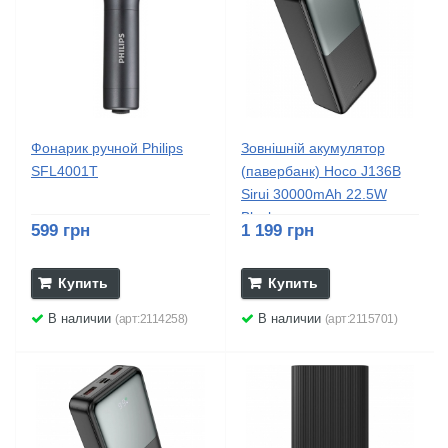
Фонарик ручной Philips
Зовнішній акумулятор
SFL4001T
(павербанк) Hoco J136B
Sirui 30000mAh 22.5W
Black
599 грн
1 199 грн
Купить
Купить
В наличии
В наличии
(арт:2114258)
(арт:2115701)