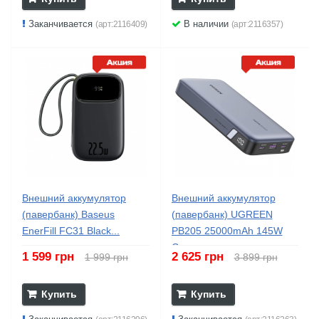
Заканчивается
В наличии
(арт:2116409)
(арт:2116357)
Внешний аккумулятор
Внешний аккумулятор
(павербанк) Baseus
(павербанк) UGREEN
EnerFill FC31 Black...
PB205 25000mAh 145W
Grey...
1 599 грн
2 625 грн
1 999 грн
3 899 грн
Купить
Купить