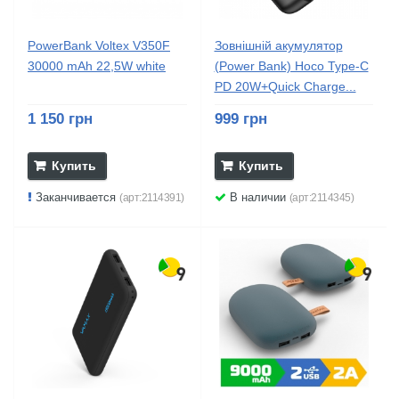
PowerBank Voltex V350F
Зовнішній акумулятор
30000 mAh 22,5W white
(Power Bank) Hoco Type-C
PD 20W+Quick Charge...
1 150 грн
999 грн
Купить
Купить
Заканчивается
В наличии
(арт:2114391)
(арт:2114345)