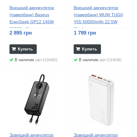
Внешний аккумулятор
Внешний аккумулятор
(павербанк) Baseus
(павербанк) WUW TUGII
EnerGeek GP12 145W
Y55 50000mAh 22.5W
20800mAh...
Black
2 895 грн
1 799 грн
Купить
Купить
В наличии
В наличии
(арт:2116492)
(арт:2116436)
Зовнішній акумулятор
Зовнішній акумулятор