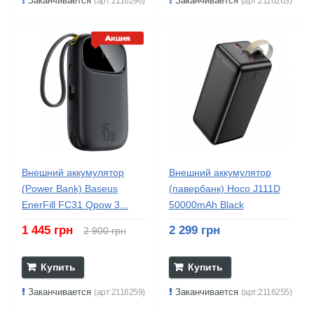
Заканчивается
Заканчивается
(арт:2116296)
(арт:2116263)
Внешний аккумулятор
Внешний аккумулятор
(Power Bank) Baseus
(павербанк) Hoco J111D
EnerFill FC31 Qpow 3...
50000mAh Black
1 445 грн
2 299 грн
2 900 грн
Купить
Купить
Заканчивается
Заканчивается
(арт:2116259)
(арт:2116255)