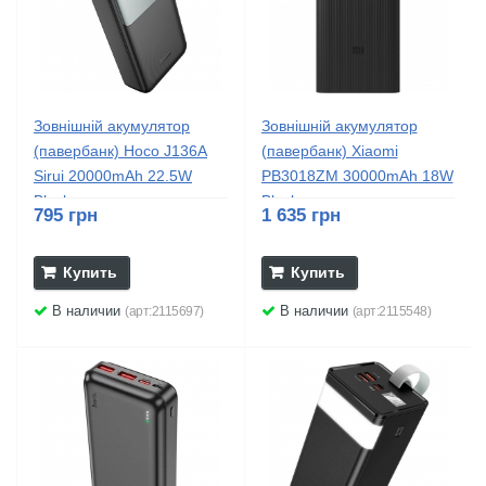
Зовнішній акумулятор
Зовнішній акумулятор
(павербанк) Hoco J136A
(павербанк) Xiaomi
Sirui 20000mAh 22.5W
PB3018ZM 30000mAh 18W
Black
Black...
795 грн
1 635 грн
Купить
Купить
В наличии
В наличии
(арт:2115697)
(арт:2115548)