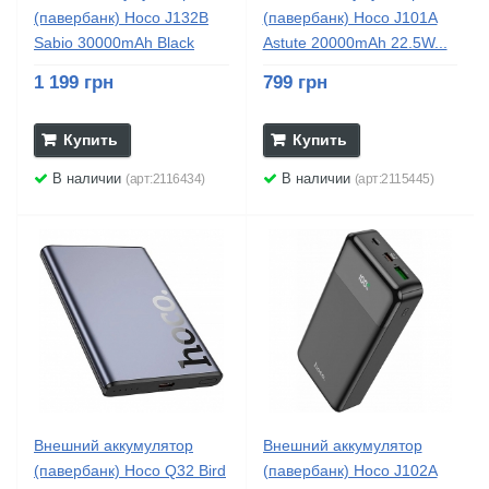
(павербанк) Hoco J132B
(павербанк) Hoco J101A
Sabio 30000mAh Black
Astute 20000mAh 22.5W...
1 199 грн
799 грн
Купить
Купить
В наличии
В наличии
(арт:2116434)
(арт:2115445)
Внешний аккумулятор
Внешний аккумулятор
(павербанк) Hoco Q32 Bird
(павербанк) Hoco J102A