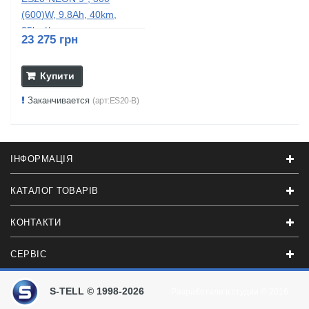
(600)W, 9.8Ah, 40km,
25km\h,...
23 275 грн
Купити
Заканчивается
(арт:ES20-B)
ІНФОРМАЦІЯ
КАТАЛОГ ТОВАРІВ
КОНТАКТИ
СЕРВІС
S-TELL © 1998-2026
Разработали в студии
© 2016