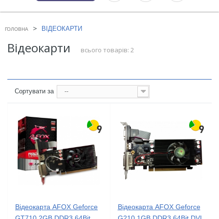
>
ВІДЕОКАРТИ
ГОЛОВНА
Відеокарти
всього товарів: 2
Сортувати за
--
Відеокарта AFOX Geforce
Відеокарта AFOX Geforce
GT710 2GB DDR3 64Bit
G210 1GB DDR3 64Bit DVI