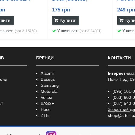
рн
175 грн
249 гр
упити
Купити
Куп
явності
У наявності
У наяв
(арт:2115769)
(арт:2114981)
ІВ
БРЕНДИ
КОНТАКТИ
Xiaomi
Інтернет-ма
фони
Baseus
Пон.- Нед. 09
Samsung
Motorola
(095) 101-
Voltex
(063) 600-
ої
BASSF
(067) 540-
Hoco
Зворотний дз
ZTE
shop@s-tell.u