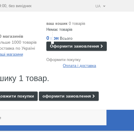
9:00, без вихідних
UA
ваш кошик
0 товарів
Немає товарів
0 магазинів
0 грн
Всього
ільше 1000 товарів
Оформити замовлення
оставка по Україні
аші магазини
Оформити покупку
Оплата і доставка
шику 1 товар.
овжити покупки
оформити замовлення
e