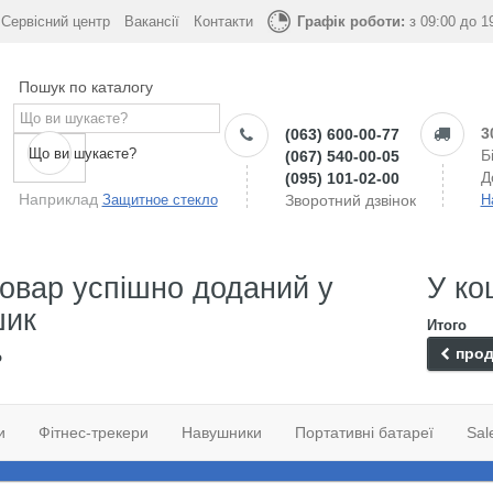
Сервісний центр
Вакансії
Контакти
Графік роботи:
з 09:00 до 1
Пошук по каталогу
3
(063) 600-00-77
Що ви шукаєте?
Б
(067) 540-00-05
Д
(095) 101-02-00
Наприклад
Защитное стекло
Зворотний дзвінок
Н
овар успішно доданий у
У ко
шик
Итого
прод
о
и
Фітнес-трекери
Навушники
Портативні батареї
Sal