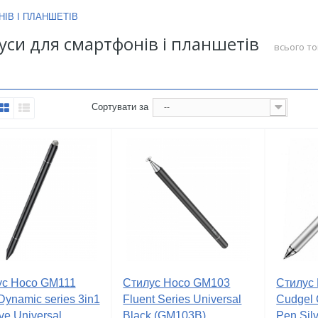
ІВ І ПЛАНШЕТІВ
уси для смартфонів і планшетів
всього то
Сортувати за
--
ус Hoco GM111
Стилус Hoco GM103
Стилус 
Dynamic series 3in1
Fluent Series Universal
Cudgel 
e Universal...
Black (GM103B)
Pen Sil