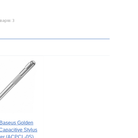
варів: 3
Baseus Golden
Capacitive Stylus
ver (ACPCL-0S)