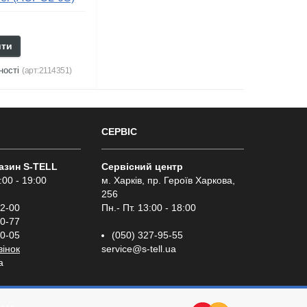
н
ити
ності
(арт:2114351)
СЕРВІС
газин S-TELL
Сервісний центр
:00 - 19:00
м. Харків, пр. Героїв Харкова,
256
02-00
Пн.- Пт. 13:00 - 18:00
00-77
00-05
(050) 327-95-55
вінок
service@s-tell.ua
a