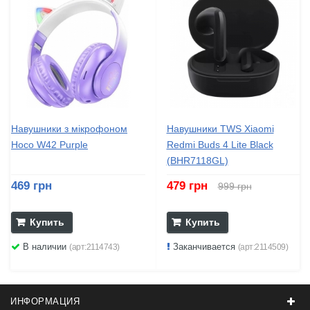
Навушники з мікрофоном
Навушники TWS Xiaomi
Hoco W42 Purple
Redmi Buds 4 Lite Black
(BHR7118GL)
469 грн
479 грн
999 грн
Купить
Купить
В наличии
Заканчивается
(арт:2114743)
(арт:2114509)
ИНФОРМАЦИЯ