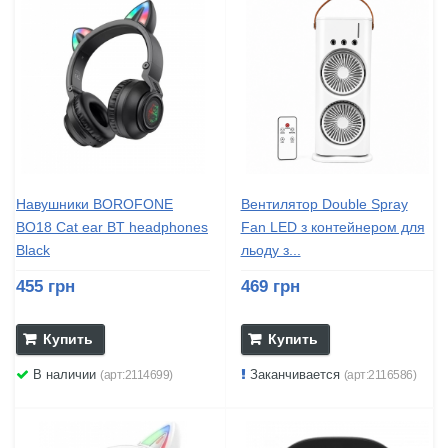
Навушники BOROFONE
Вентилятор Double Spray
BO18 Cat ear BT headphones
Fan LED з контейнером для
Black
льоду з...
455 грн
469 грн
Купить
Купить
В наличии
Заканчивается
(арт:2114699)
(арт:2116586)