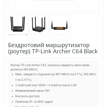
Бездротовий маршрутизатор
(роутер) TP-Link Archer C64 Black
Роутер TP-Link Archer C64, загальна швидкість якого може
досягати 800 Мбіт/с.
Макс. швидкість з'єднання до 867 Мбіт/с на 5 ГГц, 300 Мбіт/
с на 2,4 ГГц
1 гігабітний порт WAN + 4 гігабітні порти LAN
Міжмережевий екран SPI
Контроль доступу
Прив'язка IP- та MAC-адрес