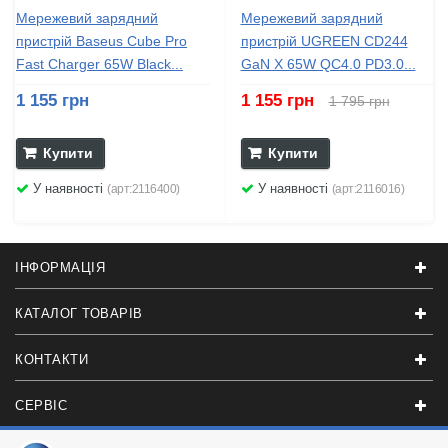
Мережевий зарядний
Мережевий зарядний
пристрій Baseus Cube Pro
пристрій UGREEN CD244
Fast Charger 65W Black...
GaN X 65W QC4.0 PD3.0...
1 155 грн
1 155 грн
1 795 грн
Купити
Купити
У наявності
У наявності
(арт:2116400)
(арт:2116016)
ІНФОРМАЦІЯ
КАТАЛОГ ТОВАРІВ
КОНТАКТИ
СЕРВІС