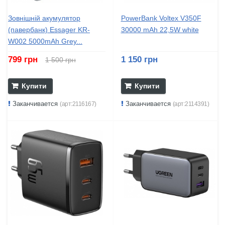
Зовнішній акумулятор
PowerBank Voltex V350F
(павербанк) Essager KR-
30000 mAh 22,5W white
W002 5000mAh Grey...
799 грн
1 150 грн
1 500 грн
Купити
Купити
Заканчивается
Заканчивается
(арт:2116167)
(арт:2114391)