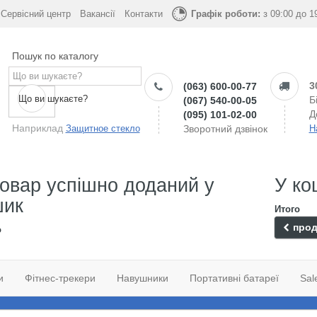
Сервісний центр
Вакансії
Контакти
Графік роботи:
з 09:00 до 1
Пошук по каталогу
3
(063) 600-00-77
Що ви шукаєте?
Б
(067) 540-00-05
Д
(095) 101-02-00
Наприклад
Защитное стекло
Зворотний дзвінок
Н
овар успішно доданий у
У ко
шик
Итого
прод
о
и
Фітнес-трекери
Навушники
Портативні батареї
Sal