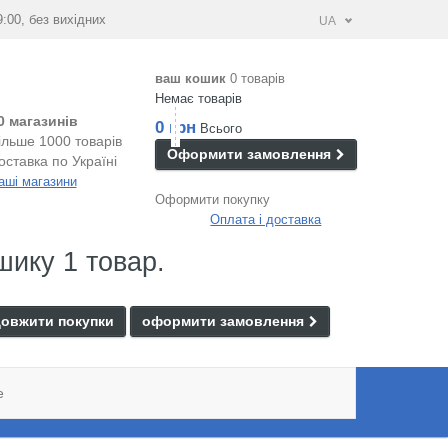
9:00, без вихідних
UA
ваш кошик
0 товарів
Немає товарів
0 магазинів
0 грн
Всього
ільше 1000 товарів
Оформити замовлення
оставка по Україні
аші магазини
Оформити покупку
Оплата і доставка
шику 1 товар.
овжити покупки
оформити замовлення
e