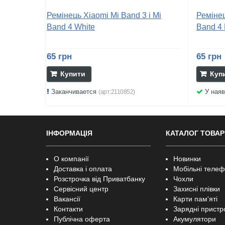
Ремінець Xiaomi Mi Band 3 і Mi
Ремінец
Band 4 White
Band 4 
65 грн
65 грн
Купити
Куп
Заканчивается
У наяв
(арт:2110852)
ІНФОРМАЦІЯ
КАТАЛОГ ТОВАР
О компанії
Новинки
Доставка і оплата
Мобільні теле
Розстрочка від Приватбанку
Чохли
Сервісний центр
Захисні плівки
Вакансії
Карти пам'яті
Контакти
Зарядні пристр
Публічна оферта
Акумулятори