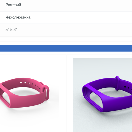
Рожевий
Чехол-книжка
5"-5.3"