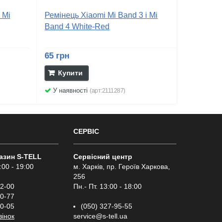
 Mi
Ремінець Xiaomi Mi Band 3 і Mi
Band 4 White-Red
65 грн
Купити
У наявності
(арт:2111287)
СЕРВІС
газин S-TELL
Сервісний центр
:00 - 19:00
м. Харків, пр. Героїв Харкова,
256
02-00
Пн.- Пт. 13:00 - 18:00
00-77
00-05
(050) 327-95-55
вінок
service@s-tell.ua