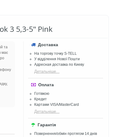
k 3 5,3-5" Pink
Доставка
ий та
л має
На торгову точку S-TELL
про
У відділення Нової Пошти
Адресная доставка по Киеву
лефону
Детальніше...
ядку,
Оплата
Готівкою
Кредит
Картами VISA/MasterCard
Детальніше...
Гарантія
Повернення/обмін протягом 14 днів