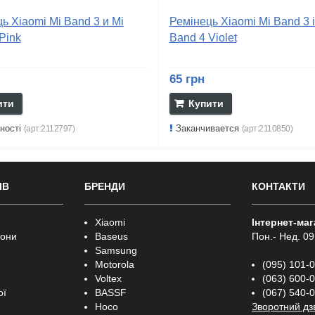
ь Xiaomi Mi Band 3 и Mi
Ремінець Xiaomi Mi Band 3 і
Pink
Band 4 Violet
65 грн
ити
Купити
ності
Заканчивается
(арт:2112797)
(арт:2110850)
ІВ
БРЕНДИ
КОНТАКТИ
Xiaomi
Інтернет-ма
фони
Baseus
Пон.- Нед. 09
Samsung
Motorola
(095) 101-
Voltex
(063) 600-
ої
BASSF
(067) 540-
Hoco
Зворотний дз