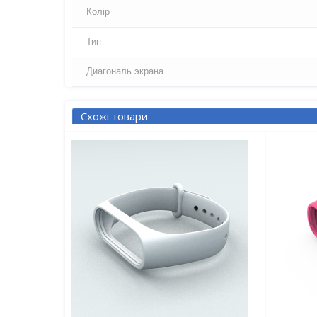
Колір
Тип
Диагональ экрана
Схожі товари