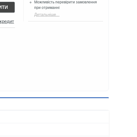
Можливість перевірити замовлення
ИТИ
при отриманні
Детальніше...
 кредит