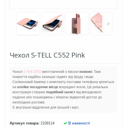
Чехол S-TELL C552 Pink
Чохол
S-Tell C552
виготовлений з якісної
екокожі
. Таке
покриття надійно захищає гаджет від бруду і води.
Силіконовий бампер з комплекту поставки телефону кріпиться
на
клейке посадочне місце
всередині чохла. Ця унікальна
конструкція створює
подвійний захист
від випадкового
падіння або пошкоджень і зберігає відкритий доступ до
необхідних роз'ємів.
Є внутрішні відділення для грошей і карт.
Артикул товара:
2109114
В наявності