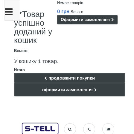
Немає товарів
Toggle
0 грн
Всього
Товар
navigation
Оформити замовлення
успішно
доданий у
кошик
Всього
У кошику 1 товар.
Итого
продовжити покупки
оформити замовлення