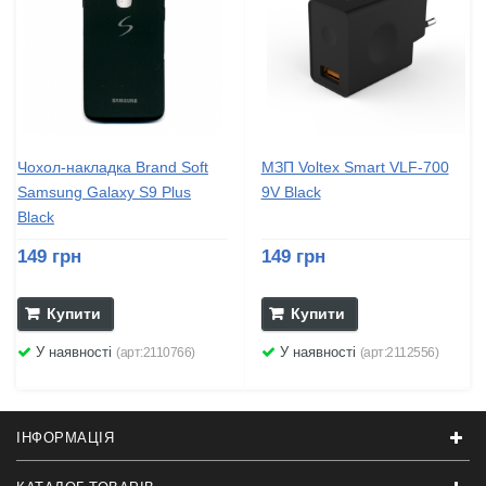
Чохол-накладка Brand Soft
МЗП Voltex Smart VLF-700
Samsung Galaxy S9 Plus
9V Black
Black
149 грн
149 грн
Купити
Купити
У наявності
У наявності
(арт:2110766)
(арт:2112556)
ІНФОРМАЦІЯ