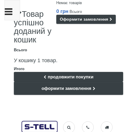
Немає товарів
Toggle
0 грн
Всього
Товар
navigation
Оформити замовлення
успішно
доданий у
кошик
Всього
У кошику 1 товар.
Итого
продовжити покупки
оформити замовлення