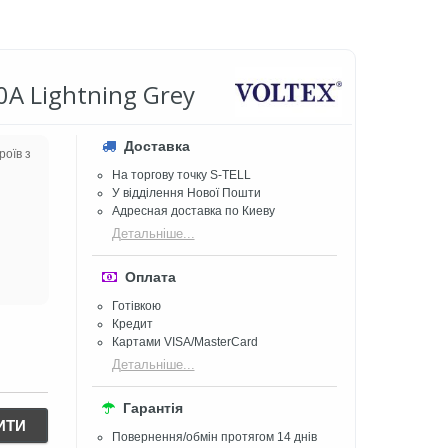
A Lightning Grey
Доставка
роїв з
На торгову точку S-TELL
У відділення Нової Пошти
Адресная доставка по Киеву
Детальніше...
Оплата
Готівкою
Кредит
Картами VISA/MasterCard
Детальніше...
Гарантія
ИТИ
Повернення/обмін протягом 14 днів