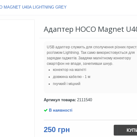
O MAGNET U40A LIGHTNING GREY
Адаптер HOCO Magnet U40
USB адаптер служить для сполучення різних прист
роз'ємом Lightning. Так само використовується для
зарядки гаджетів. Завдяки магнітному конектору
смартфон не впаде, зачепивши шнур.
конектор на магніті
довжина кабелю - 1 м
гнучкий і міцний
Артикул товара:
2111540
В наявності
250 грн
КУП