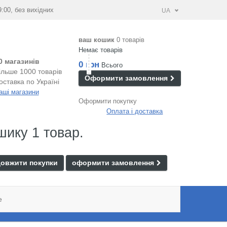
9:00, без вихідних
UA
ваш кошик
0 товарів
Немає товарів
0 магазинів
0 грн
Всього
ільше 1000 товарів
Оформити замовлення
оставка по Україні
аші магазини
Оформити покупку
Оплата і доставка
шику 1 товар.
овжити покупки
оформити замовлення
e