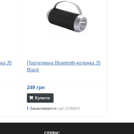
ка J5
Портативна Bluetooth-колонка J5
Black
249 грн
Купити
Заканчивается
(арт:2109687)
СЕРВІС