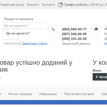
Сервісний центр
Вакансії
Контакти
Графік роботи:
з 09:00 до 1
Пошук по каталогу
3
(063) 600-00-77
Що ви шукаєте?
Б
(067) 540-00-05
Д
(095) 101-02-00
Наприклад
Защитное стекло
Зворотний дзвінок
Н
овар успішно доданий у
У ко
шик
Итого
прод
о
и
Фітнес-трекери
Навушники
Портативні батареї
Sal