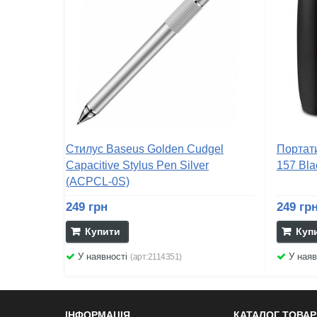
Стилус Baseus Golden Cudgel
Портати
Capacitive Stylus Pen Silver
157 Bla
(ACPCL-0S)
249 грн
249 гр
Купити
Куп
У наявності
У наяв
(арт:2114351)
ІНФОРМАЦІЯ
КАТАЛОГ ТОВАР