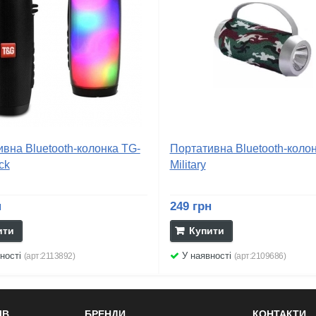
вна Bluetooth-колонка TG-
Портативна Bluetooth-колон
ck
Military
н
249 грн
ити
Купити
ності
У наявності
(арт:2113892)
(арт:2109686)
ІВ
БРЕНДИ
КОНТАКТИ