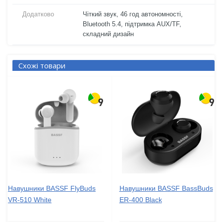
Додатково
Чіткий звук, 46 год автономності,
Bluetooth 5.4, підтримка AUX/TF,
складний дизайн
Схожі товари
Навушники BASSF FlyBuds
Навушники BASSF BassBuds
VR-510 White
ER-400 Black