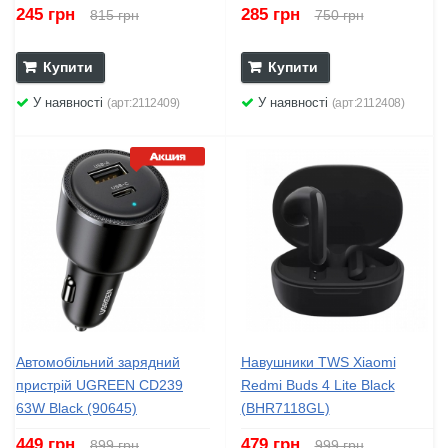
245 грн
285 грн
815 грн
750 грн
Купити
Купити
У наявності
У наявності
(арт:2112409)
(арт:2112408)
Автомобільний зарядний
Навушники TWS Xiaomi
пристрій UGREEN CD239
Redmi Buds 4 Lite Black
63W Black (90645)
(BHR7118GL)
449 грн
479 грн
899 грн
999 грн