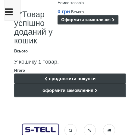
Немає товарів
Toggle
0 грн
Всього
Товар
navigation
Оформити замовлення
успішно
доданий у
кошик
Всього
У кошику 1 товар.
Итого
продовжити покупки
оформити замовлення