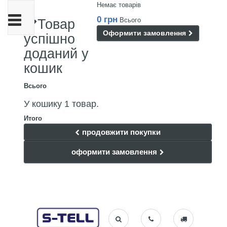
Немає товарів
Toggle
0 грн
Всього
Товар
navigation
Оформити замовлення
успішно
доданий у
кошик
Всього
У кошику 1 товар.
Итого
продовжити покупки
оформити замовлення