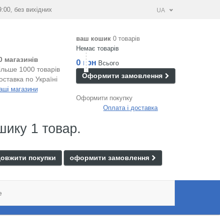
9:00, без вихідних
UA
ваш кошик
0 товарів
Немає товарів
0 магазинів
0 грн
Всього
ільше 1000 товарів
Оформити замовлення
оставка по Україні
аші магазини
Оформити покупку
Оплата і доставка
шику 1 товар.
овжити покупки
оформити замовлення
e