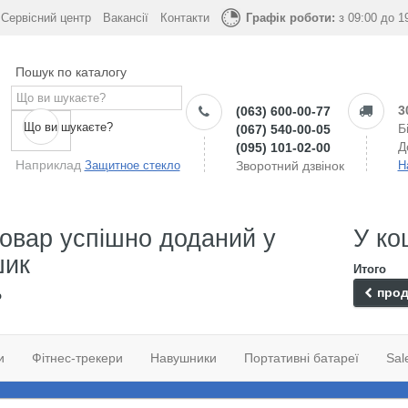
Сервісний центр
Вакансії
Контакти
Графік роботи:
з 09:00 до 1
Пошук по каталогу
3
(063) 600-00-77
Що ви шукаєте?
Б
(067) 540-00-05
Д
(095) 101-02-00
Наприклад
Защитное стекло
Зворотний дзвінок
Н
овар успішно доданий у
У ко
шик
Итого
прод
о
и
Фітнес-трекери
Навушники
Портативні батареї
Sal