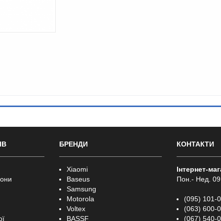
ІВ
БРЕНДИ
КОНТАКТИ
Xiaomi
Інтернет-ма
фони
Baseus
Пон.- Нед. 09
Samsung
Motorola
(095) 101-
Voltex
(063) 600-
ої
BASSF
(067) 540-