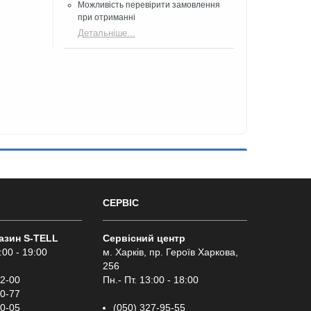
Можливість перевірити замовлення
при отриманні
Детальніше...
СЕРВІС
газин S-TELL
Сервісний центр
:00 - 19:00
м. Харків, пр. Героїв Харкова,
256
02-00
Пн.- Пт. 13:00 - 18:00
00-77
00-05
(050) 327-95-55