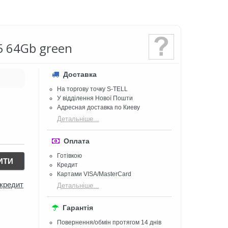
5 64Gb green
Доставка
На торгову точку S-TELL
У відділення Нової Пошти
Адресная доставка по Киеву
Детальніше...
Оплата
Готівкою
ИТИ
Кредит
Картами VISA/MasterCard
 кредит
Детальніше...
Гарантія
Повернення/обмін протягом 14 днів