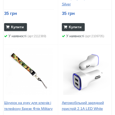
Silver
35 грн
35 грн
Купити
Купити
У наявності
У наявності
(арт:2112389)
(арт:2109705)
Шнурок на руку для ключів і
Автомобільний зарядний
телефону Брезе Флік Military
пристрій 2.1А LED White