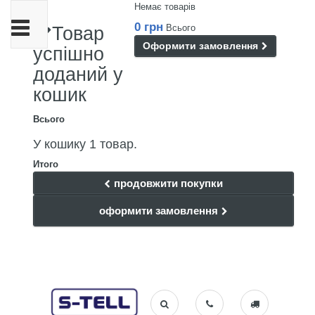
Немає товарів
Toggle
0 грн
Всього
Товар
navigation
Оформити замовлення
успішно
доданий у
кошик
Всього
У кошику 1 товар.
Итого
продовжити покупки
оформити замовлення