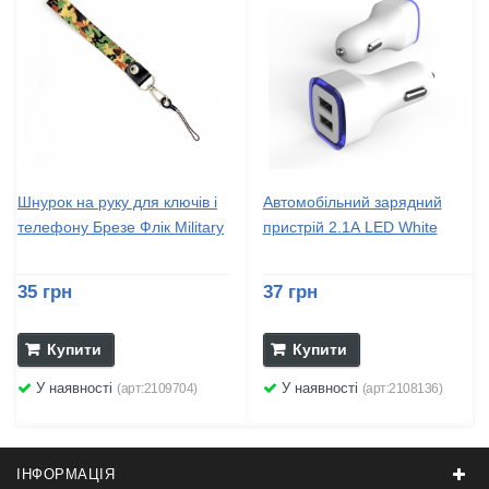
Шнурок на руку для ключів і
Автомобільний зарядний
телефону Брезе Флік Military
пристрій 2.1А LED White
35 грн
37 грн
Купити
Купити
У наявності
У наявності
(арт:2109704)
(арт:2108136)
ІНФОРМАЦІЯ