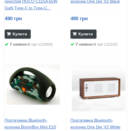
пристрій HOCO C115A 65W
колонка One Der V2 Black
GaN Type-C to Type-C...
490 грн
490 грн
Купити
Купити
У наявності
У наявності
(арт:2115608)
(арт:2111162)
Портативна Bluetooth-
Портативна Bluetooth-
колонка BoomBox Mini E10
колонка One Der V2 White