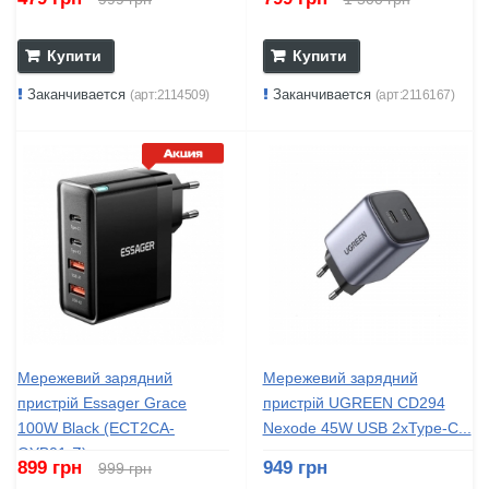
Купити
Купити
Заканчивается
Заканчивается
(арт:2114509)
(арт:2116167)
Мережевий зарядний
Мережевий зарядний
пристрій Essager Grace
пристрій UGREEN CD294
100W Black (ECT2CA-
Nexode 45W USB 2xType-C...
QYB01-Z)
899 грн
949 грн
999 грн