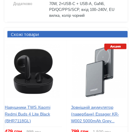
Додатково
70W, 2×USB-C + USB-A, GaN6,
PD/QC/PPS/SCP, вхід 100–240V, EU
вилка, колір чорний
Схожі товари
Навушники TWS Xiaomi
Зовнішній акумулятор
Redmi Buds 4 Lite Black
(павербанк) Essager KR-
(BHR7118GL)
W002 5000mAh Grey...
479 грн
799 грн
999 грн
1 500 грн