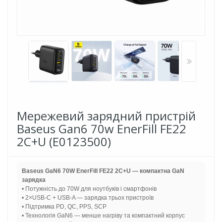
Мережевий зарядний пристрій
Baseus Gan6 70w EnerFill FE22
2C+U (E0123500)
Baseus GaN6 70W EnerFill FE22 2C+U — компактна GaN
зарядка
• Потужність до 70W для ноутбуків і смартфонів
• 2×USB-C + USB-A — зарядка трьох пристроїв
• Підтримка PD, QC, PPS, SCP
• Технологія GaN6 — менше нагріву та компактний корпус