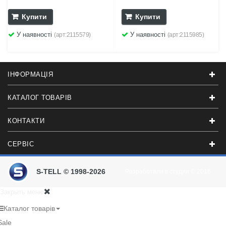
Купити
Купити
У наявності
У наявності
(арт:2115579)
(арт:2115985)
ІНФОРМАЦІЯ
КАТАЛОГ ТОВАРІВ
КОНТАКТИ
СЕРВІС
S-TELL © 1998-2026
Разработали в студии
© 2016
Закрыть меню
Каталог товарів
Sale