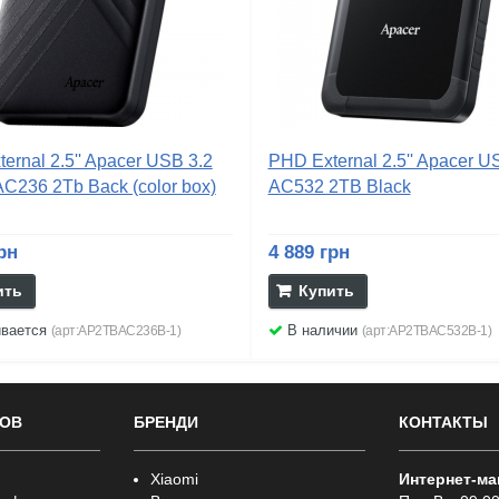
ernal 2.5'' Apacer USB 3.2
PHD External 2.5'' Apacer U
AC236 2Tb Back (color box)
AC532 2TB Black
рн
4 889 грн
ить
Купить
ивается
В наличии
(арт:AP2TBAC236B-1)
(арт:AP2TBAC532B-1)
РОВ
БРЕНДИ
КОНТАКТЫ
Xiaomi
Интернет-ма