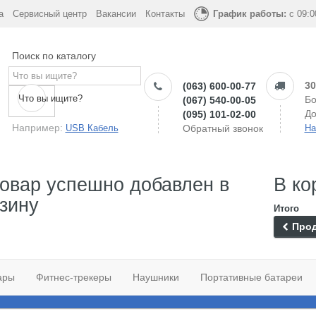
а
Сервисный центр
Вакансии
Контакты
График работы:
с 09:0
Поиск по каталогу
30
(063) 600-00-77
Что вы ищите?
Бо
(067) 540-00-05
До
(095) 101-02-00
Например:
USB Кабель
Обратный звонок
На
овар успешно добавлен в
В ко
зину
Итого
Прод
ары
Фитнес-трекеры
Наушники
Портативные батареи