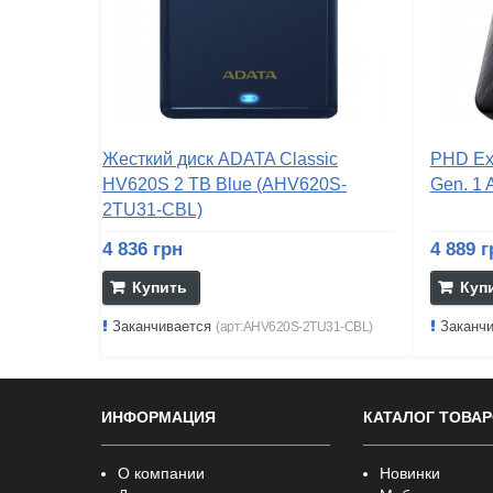
Жесткий диск ADATA Classic
PHD Ext
HV620S 2 TB Blue (AHV620S-
Gen. 1 
2TU31-CBL)
4 836 грн
4 889 г
Купить
Куп
Заканчивается
Заканч
(арт:AHV620S-2TU31-CBL)
ИНФОРМАЦИЯ
КАТАЛОГ ТОВА
О компании
Новинки