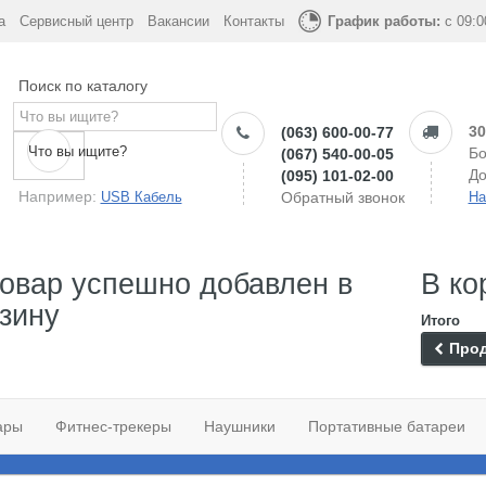
а
Сервисный центр
Вакансии
Контакты
График работы:
с 09:0
Поиск по каталогу
30
(063) 600-00-77
Что вы ищите?
Бо
(067) 540-00-05
До
(095) 101-02-00
Например:
USB Кабель
Обратный звонок
На
овар успешно добавлен в
В ко
зину
Итого
Прод
ары
Фитнес-трекеры
Наушники
Портативные батареи