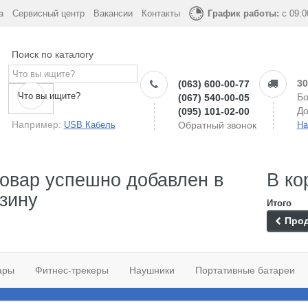
а
Сервисный центр
Вакансии
Контакты
График работы:
с 09:0
Поиск по каталогу
30
(063) 600-00-77
Что вы ищите?
Бо
(067) 540-00-05
До
(095) 101-02-00
Например:
USB Кабель
Обратный звонок
На
овар успешно добавлен в
В ко
зину
Итого
Прод
ары
Фитнес-трекеры
Наушники
Портативные батареи