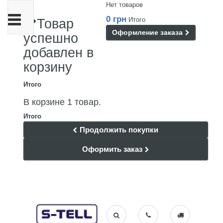
Нет товаров
Переключить
0 грн
Итого
Товар
навигации
Оформление заказа
успешно
добавлен в
корзину
Итого
В корзине 1 товар.
Итого
Продолжить покупки
Оформить заказ