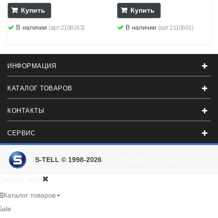
Купить
Купить
В наличии
В наличии
(арт:2108163)
(арт:2110601)
ИНФОРМАЦИЯ
КАТАЛОГ ТОВАРОВ
КОНТАКТЫ
СЕРВИС
S-TELL © 1998-2026
Разработали в студии
© 2016
Закрыть меню
Каталог товаров
Sale