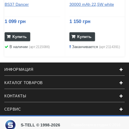
BS37 Dancer
30000 mAh 22,5W white
1 099 грн
1 150 грн
Купить
Купить
В наличии
Заканчивается
(арт:2115086)
(арт:2114391)
ИНФОРМАЦИЯ
КАТАЛОГ ТОВАРОВ
КОНТАКТЫ
СЕРВИС
S-TELL © 1998-2026
Разработали в студии
© 2016