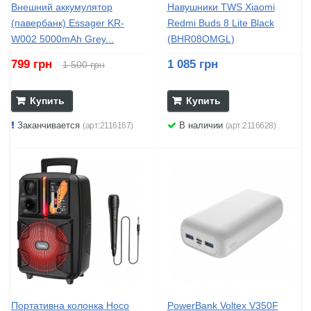
Внешний аккумулятор
Навушники TWS Xiaomi
(павербанк) Essager KR-
Redmi Buds 8 Lite Black
W002 5000mAh Grey...
(BHR08OMGL)
799 грн
1 085 грн
1 500 грн
Купить
Купить
Заканчивается
В наличии
(арт:2116167)
(арт:2116628)
Портативна колонка Hoco
PowerBank Voltex V350F