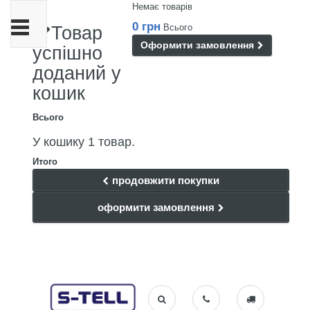
Немає товарів
Toggle
0 грн
Всього
Товар
navigation
Оформити замовлення
успішно
доданий у
кошик
Всього
У кошику 1 товар.
Итого
продовжити покупки
оформити замовлення