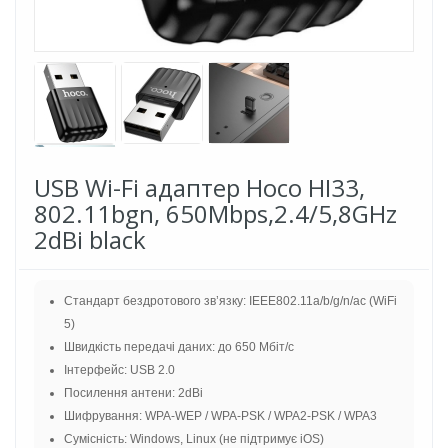
USB Wi-Fi адаптер Hoco HI33,
802.11bgn, 650Mbps,2.4/5,8GHz
2dBi black
Стандарт бездротового зв’язку: IEEE802.11a/b/g/n/ac (WiFi
5)
Швидкість передачі даних: до 650 Мбіт/с
Інтерфейс: USB 2.0
Посилення антени: 2dBi
Шифрування: WPA-WEP / WPA-PSK / WPA2-PSK / WPA3
Сумісність: Windows, Linux (не підтримує iOS)