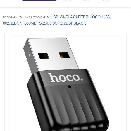
>
>
USB WI-FI АДАПТЕР HOCO HI33,
ГОЛОВНА
АКСЕССУАРЫ
802.11BGN, 650MBPS,2.4/5,8GHZ 2DBI BLACK