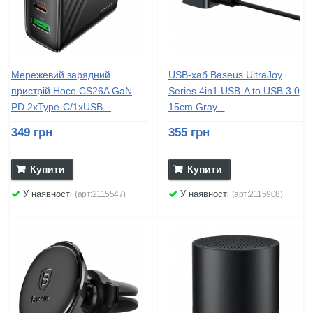
Мережевий зарядний
USB-хаб Baseus UltraJoy
пристрій Hoco CS26A GaN
Series 4in1 USB-A to USB 3.0
PD 2хType-C/1хUSB...
15cm Gray...
349 грн
355 грн
Купити
Купити
У наявності
У наявності
(арт:2115547)
(арт:2115908)