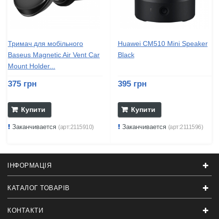
Тримач для мобiльного
Huawei CM510 Mini Speaker
Baseus Magnetic Air Vent Car
Black
Mount Holder...
375 грн
395 грн
Купити
Купити
Заканчивается
Заканчивается
(арт:2115910)
(арт:2111596)
ІНФОРМАЦІЯ
КАТАЛОГ ТОВАРІВ
КОНТАКТИ