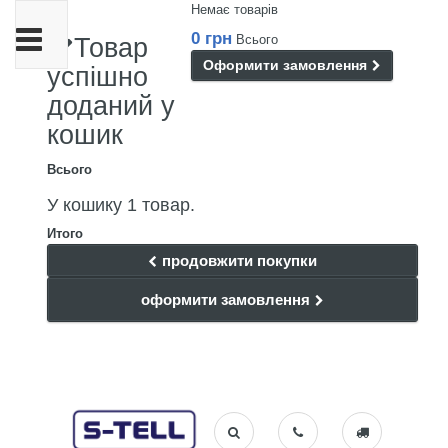
Немає товарів
Toggle
0 грн
Всього
Товар
navigation
Оформити замовлення
успішно
доданий у
кошик
Всього
У кошику 1 товар.
Итого
продовжити покупки
оформити замовлення