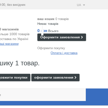
9:00, без вихідних
UA
ваш кошик
0 товарів
Немає товарів
0 магазинів
0 грн
Всього
ільше 1000 товарів
Оформити замовлення
оставка по Україні
аші магазини
Оформити покупку
Оплата і доставка
шику 1 товар.
овжити покупки
оформити замовлення
e