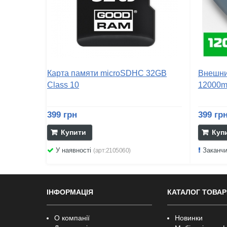
Карта памяти microSDHC 32GB
Внешни
Class 10
12000m
399 грн
399 гр
Купити
Куп
У наявності
Заканч
(арт:2105060)
ІНФОРМАЦІЯ
КАТАЛОГ ТОВАР
О компанії
Новинки