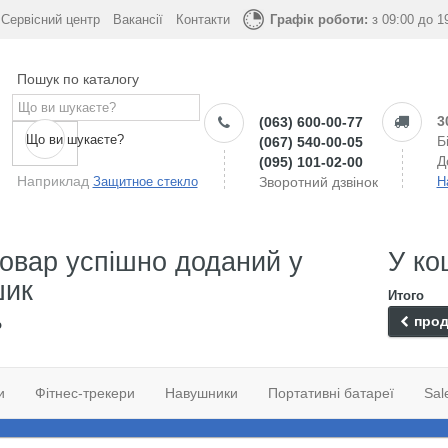
Сервісний центр
Вакансії
Контакти
Графік роботи:
з 09:00 до 1
Пошук по каталогу
3
(063) 600-00-77
Що ви шукаєте?
Б
(067) 540-00-05
Д
(095) 101-02-00
Наприклад
Защитное стекло
Зворотний дзвінок
Н
овар успішно доданий у
У ко
шик
Итого
прод
о
и
Фітнес-трекери
Навушники
Портативні батареї
Sal