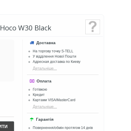
Hoco W30 Black
Доставка
На торгову точку S-TELL
У відділення Нової Пошти
Адресная доставка по Киеву
Детальніше...
Оплата
Готівкою
Кредит
Картами VISA/MasterCard
Детальніше...
Гарантія
ИТИ
Повернення/обмін протягом 14 днів