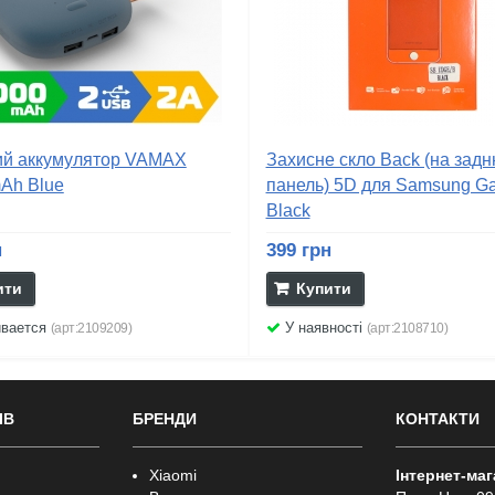
й аккумулятор VAMAX
Захисне скло Back (на зад
Ah Blue
панель) 5D для Samsung Ga
Black
н
399 грн
ити
Купити
ивается
У наявності
(арт:2109209)
(арт:2108710)
ІВ
БРЕНДИ
КОНТАКТИ
Xiaomi
Інтернет-ма