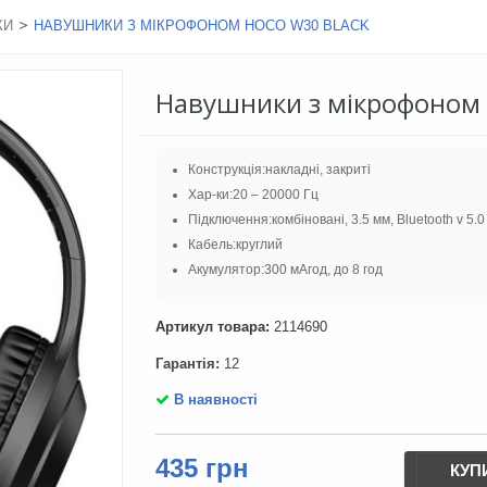
>
КИ
НАВУШНИКИ З МІКРОФОНОМ HOCO W30 BLACK
Навушники з мікрофоном 
Конструкція:накладні, закриті
Хар-ки:20 – 20000 Гц
Підключення:комбіновані, 3.5 мм, Bluetooth v 5.0
Кабель:круглий
Акумулятор:300 мАгод, до 8 год
Артикул товара:
2114690
Гарантія:
12
В наявності
435 грн
КУП