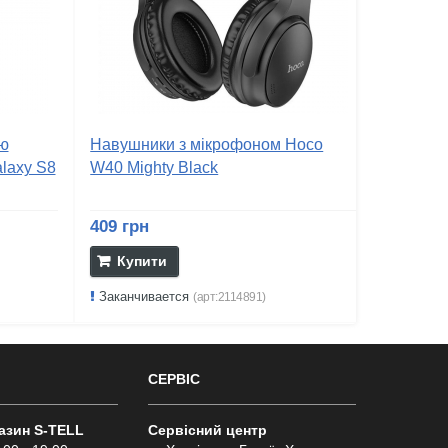
ню
Навушники з мікрофоном Hoco
laxy S8
W40 Mighty Black
409 грн
Купити
Заканчивается
(арт:2114891)
СЕРВІС
газин S-TELL
Сервісний центр