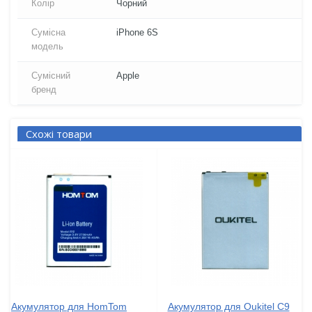
Колір
Чорний
Сумісна
iPhone 6S
модель
Сумісний
Apple
бренд
Схожі товари
Акумулятор для HomTom
Акумулятор для Oukitel C9