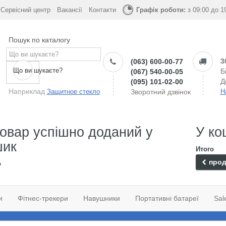
Сервісний центр
Вакансії
Контакти
Графік роботи:
з 09:00 до 1
Пошук по каталогу
3
(063) 600-00-77
Що ви шукаєте?
Б
(067) 540-00-05
Д
(095) 101-02-00
Наприклад
Защитное стекло
Зворотний дзвінок
Н
овар успішно доданий у
У ко
шик
Итого
прод
о
и
Фітнес-трекери
Навушники
Портативні батареї
Sal