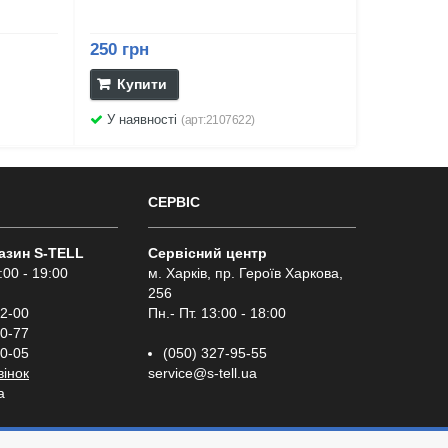
250 грн
Купити
У наявності
(арт:2107622)
СЕРВІС
газин S-TELL
Сервісний центр
:00 - 19:00
м. Харків, пр. Героїв Харкова,
256
02-00
Пн.- Пт. 13:00 - 18:00
00-77
00-05
(050) 327-95-55
вінок
service@s-tell.ua
a