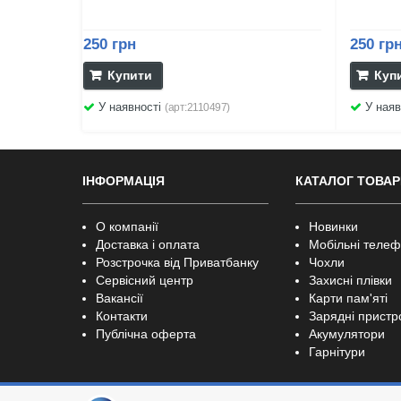
250 грн
250 гр
Купити
Куп
У наявності
У наяв
(арт:2110497)
ІНФОРМАЦІЯ
КАТАЛОГ ТОВАР
О компанії
Новинки
Доставка і оплата
Мобільні теле
Розстрочка від Приватбанку
Чохли
Сервісний центр
Захисні плівки
Вакансії
Карти пам'яті
Контакти
Зарядні пристр
Публічна оферта
Акумулятори
Гарнітури