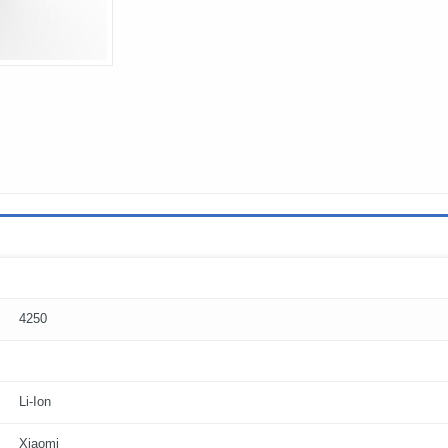
4250
Li-Ion
Xiaomi