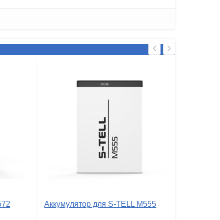
572
Аккумулятор для S-TELL M555