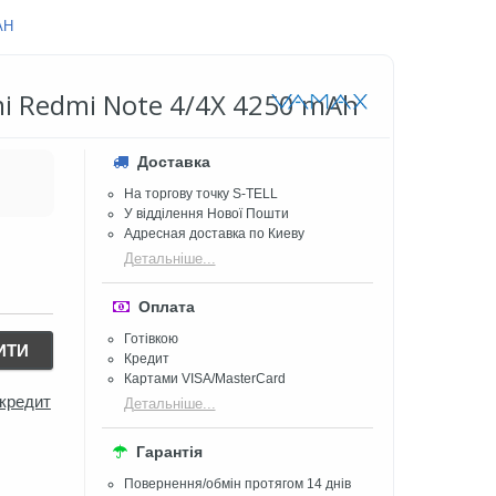
AH
i Redmi Note 4/4X 4250 mAh
Доставка
На торгову точку S-TELL
У відділення Нової Пошти
Адресная доставка по Киеву
Детальніше...
Оплата
Готівкою
ИТИ
Кредит
Картами VISA/MasterCard
 кредит
Детальніше...
Гарантія
Повернення/обмін протягом 14 днів