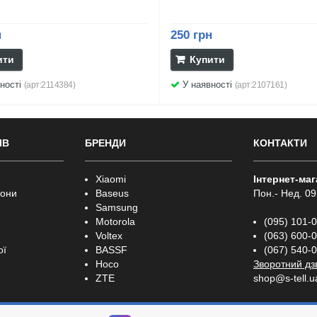
н
250 грн
ити
Купити
ності
У наявності
(арт:2114384)
(арт:2107161)
ІВ
БРЕНДИ
КОНТАКТИ
Xiaomi
Інтернет-ма
фони
Baseus
Пон.- Нед. 09
Samsung
Motorola
(095) 101-
Voltex
(063) 600-
ої
BASSF
(067) 540-
Hoco
Зворотний дз
ZTE
shop@s-tell.u