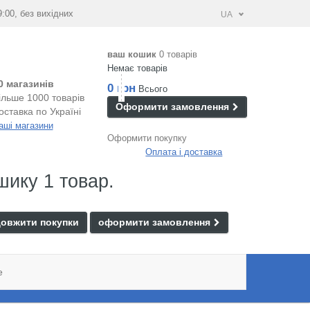
9:00, без вихідних
UA
ваш кошик
0 товарів
Немає товарів
0 магазинів
0 грн
Всього
ільше 1000 товарів
Оформити замовлення
оставка по Україні
аші магазини
Оформити покупку
Оплата і доставка
шику 1 товар.
овжити покупки
оформити замовлення
e