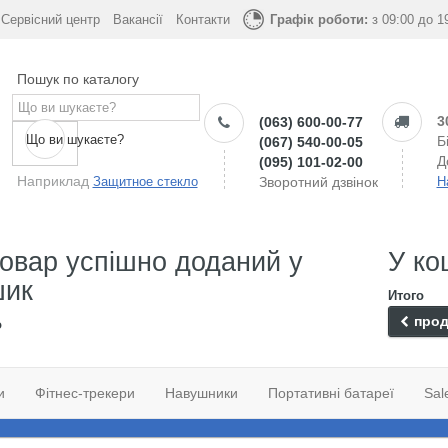
Сервісний центр
Вакансії
Контакти
Графік роботи:
з 09:00 до 1
Пошук по каталогу
3
(063) 600-00-77
Що ви шукаєте?
Б
(067) 540-00-05
Д
(095) 101-02-00
Наприклад
Защитное стекло
Зворотний дзвінок
Н
овар успішно доданий у
У ко
шик
Итого
прод
о
и
Фітнес-трекери
Навушники
Портативні батареї
Sal