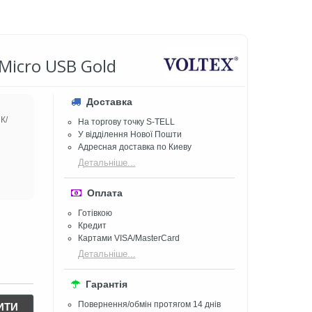
 Micro USB Gold
Доставка
К/
На торгову точку S-TELL
У відділення Нової Пошти
Адресная доставка по Киеву
Детальніше...
Оплата
Готівкою
Кредит
Картами VISA/MasterCard
Детальніше...
Гарантія
Повернення/обмін протягом 14 днів
ИТИ