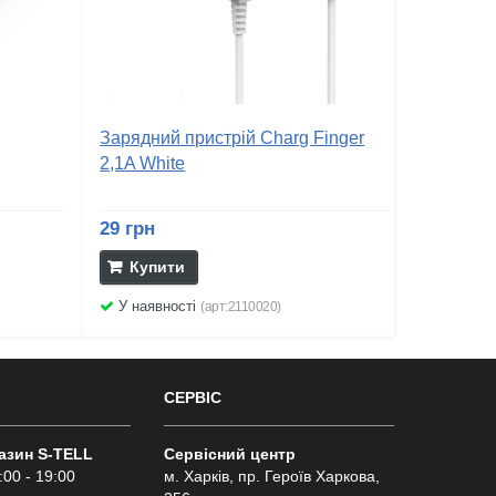
Зарядний пристрій Charg Finger
2,1A White
29 грн
Купити
У наявності
(арт:2110020)
СЕРВІС
газин S-TELL
Сервісний центр
:00 - 19:00
м. Харків, пр. Героїв Харкова,