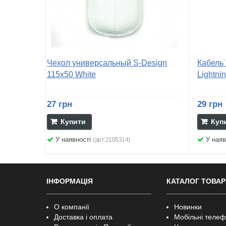
Чехол универсальный S-Design
Кабель 
115x50 White
Lightni
27 грн
29 грн
Купити
Куп
У наявності
У наяв
(арт:2105314)
ІНФОРМАЦІЯ
КАТАЛОГ ТОВАР
О компанії
Новинки
Доставка і оплата
Мобільні теле