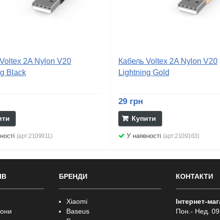
Voltex 2A Nylon V20
Кабель Voltex 2A Nylon V20
ng Black
Lightning Gold
29 грн
ити
Купити
ності
У наявності
(арт:2109911)
(арт:2109163)
ІВ
БРЕНДИ
КОНТАКТИ
Xiaomi
Інтернет-ма
фони
Baseus
Пон.- Нед. 09