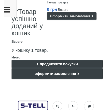
Немає товарів
Toggle
0 грн
Всього
Товар
navigation
Оформити замовлення
успішно
доданий у
кошик
Всього
У кошику 1 товар.
Итого
продовжити покупки
оформити замовлення