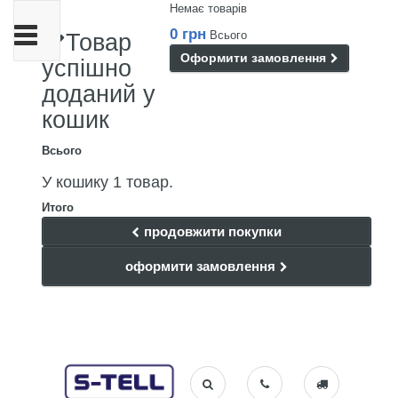
Немає товарів
Toggle
0 грн
Всього
Товар
navigation
Оформити замовлення
успішно
доданий у
кошик
Всього
У кошику 1 товар.
Итого
продовжити покупки
оформити замовлення