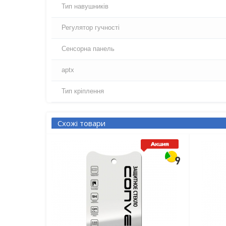
Тип навушників
Регулятор гучності
Сенсорна панель
aptx
Тип кріплення
Схожі товари