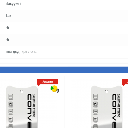
Вакуумні
Так
Ні
Ні
Без дод. кріплень