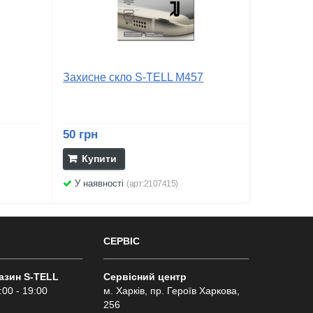
Захисне скло S-TELL M457
50 грн
Купити
У наявності
(арт:2107415)
СЕРВІС
газин S-TELL
Сервісний центр
:00 - 19:00
м. Харків, пр. Героїв Харкова,
256