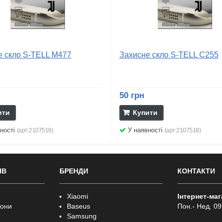
е скло S-TELL M477
Захисне скло S-TELL C255
50 грн
ити
Купити
ності
У наявності
(арт:2107519)
(арт:2107518)
ІВ
БРЕНДИ
КОНТАКТИ
Xiaomi
Інтернет-ма
фони
Baseus
Пон.- Нед. 09
Samsung