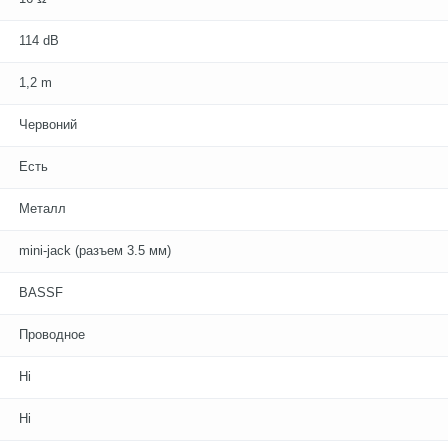
114 dB
1,2 m
Червоний
Есть
Металл
mini-jack (разъем 3.5 мм)
BASSF
Проводное
Ні
Ні