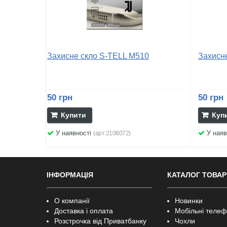
Захисне скло S-TELL M510
Захисн
50 грн
50 грн
Купити
Куп
У наявності
У наяв
(арт:2108072)
ІНФОРМАЦІЯ
КАТАЛОГ ТОВАР
О компанії
Новинки
Доставка і оплата
Мобільні теле
Розстрочка від Приватбанку
Чохли