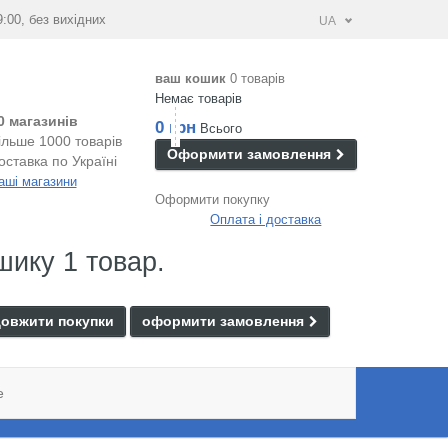
9:00, без вихідних
UA
ваш кошик
0 товарів
Немає товарів
0 магазинів
0 грн
Всього
ільше 1000 товарів
Оформити замовлення
оставка по Україні
аші магазини
Оформити покупку
Оплата і доставка
шику 1 товар.
овжити покупки
оформити замовлення
e