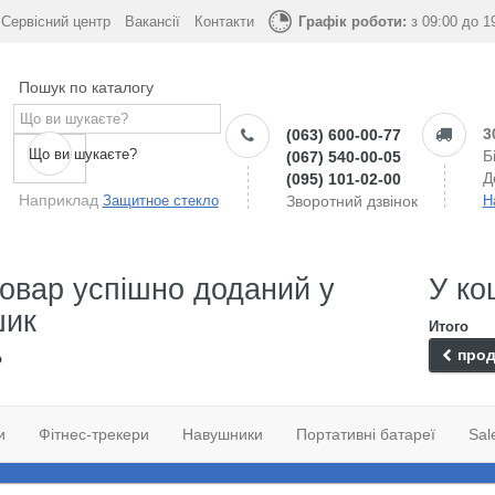
Сервісний центр
Вакансії
Контакти
Графік роботи:
з 09:00 до 1
Пошук по каталогу
3
(063) 600-00-77
Що ви шукаєте?
Б
(067) 540-00-05
Д
(095) 101-02-00
Наприклад
Защитное стекло
Зворотний дзвінок
Н
овар успішно доданий у
У ко
шик
Итого
прод
о
и
Фітнес-трекери
Навушники
Портативні батареї
Sal