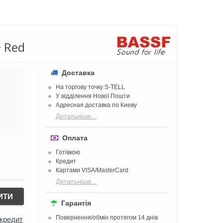
 Red
Доставка
На торгову точку S-TELL
У відділення Нової Пошти
Адресная доставка по Киеву
Детальніше...
Оплата
Готівкою
Кредит
Картами VISA/MasterCard
Детальніше...
ИТИ
Гарантія
Повернення/обмін протягом 14 днів
 кредит