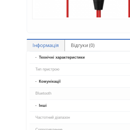
Інформація
Відгуки (0)
Технічні характеристики
Тип пристрою
Комунікації
Bluetooth
Iнші
Частотний діапазон
Сопротивление