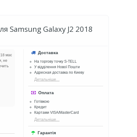
для Samsung Galaxy J2 2018
Доставка
018 має
и, не
На торгову точку S-TELL
ечить
У відділення Нової Пошти
Адресная доставка по Киеву
Детальніше...
Оплата
Готівкою
Кредит
Картами VISA/MasterCard
Детальніше...
Гарантія