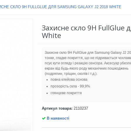
ИСНЕ СКЛО 9H FULLGLUE ДЛЯ SAMSUNG GALAXY J2 2018 WHITE
Захисне скло 9H FullGlue 
White
Захисне скло 9H FullGlue для Samsung Galaxy J2 2
тонке, гладке покриття, що не підривається чохлам
псує кути огляду і реакцію сенсора. Аксесуар убезп
екран від будь-якого роду механічних пошкоджень
(подряпин, тріщин, сколів і т.д.).
повна клейова основа
прозорість скла - 99,9%
глянцеве покриття
Артикул товара:
2110237
В наявності