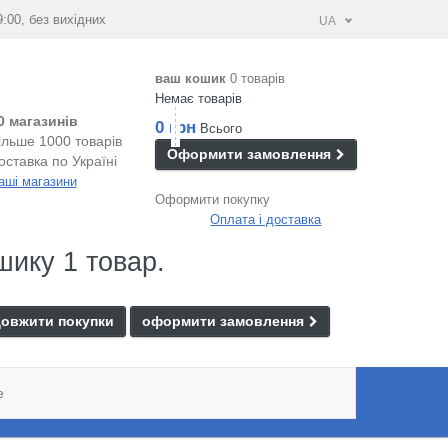
9:00, без вихідних
UA
ваш кошик
0 товарів
Немає товарів
0 магазинів
0 грн
Всього
ільше 1000 товарів
Оформити замовлення
оставка по Україні
аші магазини
Оформити покупку
Оплата і доставка
шику 1 товар.
овжити покупки
оформити замовлення
e