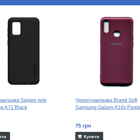
накладка Spigen для
Чохол-накладка Brand Soft
g A71 Black
Samsung Galaxy A10s Purpl
75 грн
ити
Купити