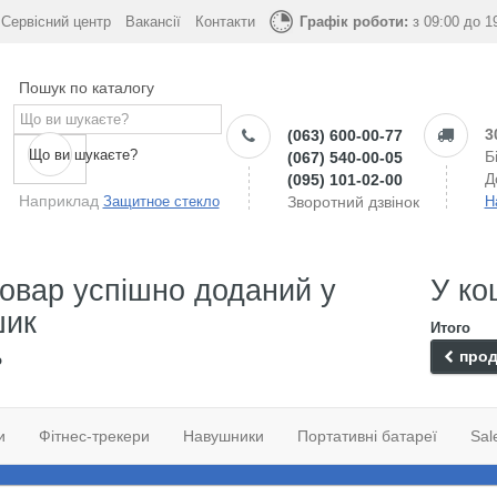
Сервісний центр
Вакансії
Контакти
Графік роботи:
з 09:00 до 1
Пошук по каталогу
3
(063) 600-00-77
Що ви шукаєте?
Б
(067) 540-00-05
Д
(095) 101-02-00
Наприклад
Защитное стекло
Зворотний дзвінок
Н
овар успішно доданий у
У ко
шик
Итого
прод
о
и
Фітнес-трекери
Навушники
Портативні батареї
Sal