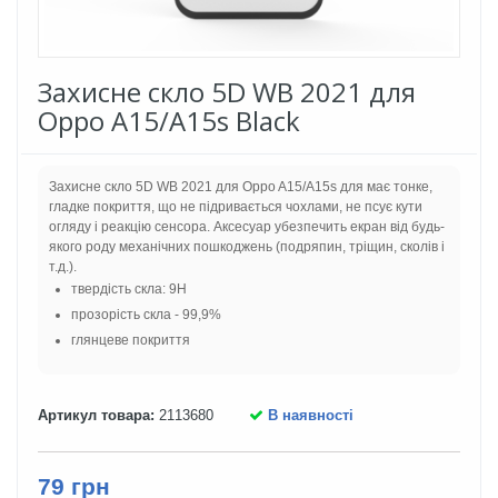
Захисне скло 5D WB 2021 для
Oppo A15/A15s Black
Захисне скло 5D WB 2021 для Oppo A15/A15s для має тонке,
гладке покриття, що не підривається чохлами, не псує кути
огляду і реакцію сенсора. Аксесуар убезпечить екран від будь-
якого роду механічних пошкоджень (подряпин, тріщин, сколів і
т.д.).
твердість скла: 9H
прозорість скла - 99,9%
глянцеве покриття
Артикул товара:
2113680
В наявності
79 грн