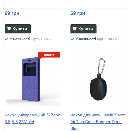
69 грн
69 грн
Купити
Купити
У наявності
У наявності
(арт:2112457)
(арт:2108909)
Чохол універсальний S-Book
Чохол для навушників Xiaomi
3 5,5-5,3" Violet
AirDots Case Bumper Dark-
Blue