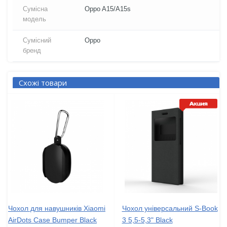
Сумісна
Oppo A15/A15s
модель
Сумісний
Oppo
бренд
Схожі товари
Чохол для навушників Xiaomi
Чохол універсальний S-Book
AirDots Case Bumper Black
3 5,5-5,3" Black