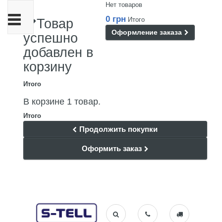
Нет товаров
Переключить
0 грн
Итого
Товар
навигации
Оформление заказа
успешно
добавлен в
корзину
Итого
В корзине 1 товар.
Итого
Продолжить покупки
Оформить заказ