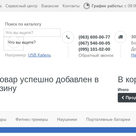
а
Сервисный центр
Вакансии
Контакты
График работы:
с 09:0
Поиск по каталогу
30
(063) 600-00-77
Что вы ищите?
Бо
(067) 540-00-05
До
(095) 101-02-00
Например:
USB Кабель
Обратный звонок
На
овар успешно добавлен в
В ко
зину
Итого
Прод
ары
Фитнес-трекеры
Наушники
Портативные батареи