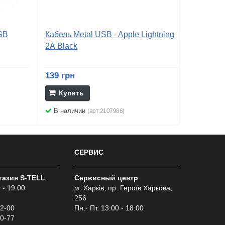
SB
Кабель Metal USB - Apple Lightning
2А Black
139 грн
Купить
В наличии
(арт:2107966)
СЕРВИС
газин S-TELL
Сервисный центр
 - 19:00
м. Харків, пр. Героїв Харкова,
256
02-00
Пн.- Пт. 13:00 - 18:00
00-77