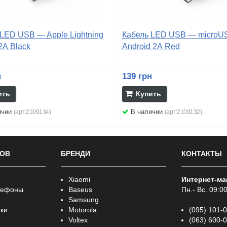
LED USB — Apple Lightning
Кабель LED USB — microU
2А Black
Android 2А Red
н
139 грн
ить
Купить
ичии
В наличии
(арт:2109134)
(арт:2109132)
РОВ
БРЕНДИ
КОНТАКТЫ
Xiaomi
Интернет-ма
лефоны
Baseus
Пн.- Вс. 09:00
Samsung
ки
Motorola
(095) 101-
Voltex
(063) 600-