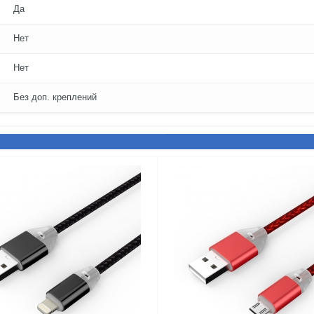
Да
Нет
Нет
Без доп. креплений