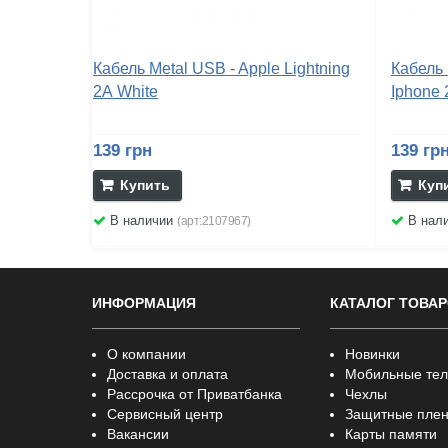
Кабель Metal USB - Apple Lightning
Кабель 
2А White
Iphone 
139 грн
139 гр
Купить
Куп
В наличии
В нал
(арт:2107967)
ИНФОРМАЦИЯ
КАТАЛОГ ТОВА
О компании
Новинки
Доставка и оплата
Мобильные те
Рассрочка от Приватбанка
Чехлы
Сервисный центр
Защитные плен
Вакансии
Карты памяти