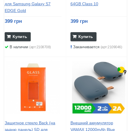
для Samsung Galaxy S7
64GB Class 10
EDGE Gold
399 грн
399 грн
Купить
Купить
В наличии
Заканчивается
(арт:2108708)
(арт:2109046)
Защитное стекло Back (на
Внешний аккумулятор
задню панель) 5D для
VAMAX 12000mAh Blue