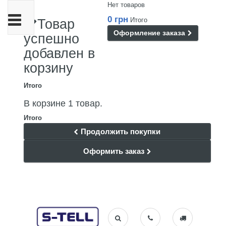
Нет товаров
Переключить
0 грн
Итого
Товар
навигации
Оформление заказа
успешно
добавлен в
корзину
Итого
В корзине 1 товар.
Итого
Продолжить покупки
Оформить заказ