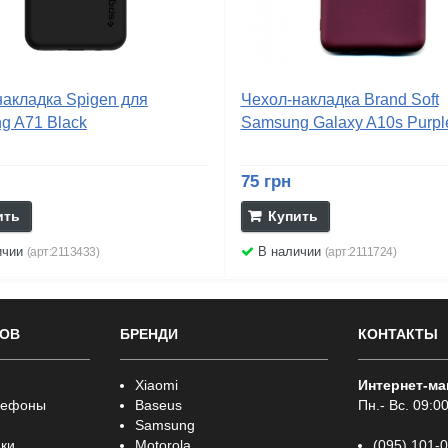
накладка Spigen для
Чехол-накладка Brand Soft
g A71 Black
Samsung Galaxy A10s Purpl
75 грн
ить
Купить
ичии
В наличии
(арт:2113433)
(арт:2111724)
РОВ
БРЕНДИ
КОНТАКТЫ
Xiaomi
Интернет-ма
лефоны
Baseus
Пн.- Вс. 09:00
Samsung
ки
Motorola
(095) 101-