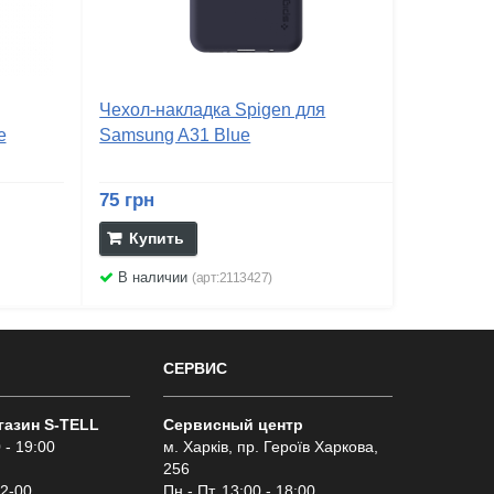
Чехол-накладка Spigen для
e
Samsung A31 Blue
75 грн
Купить
В наличии
(арт:2113427)
СЕРВИС
газин S-TELL
Сервисный центр
 - 19:00
м. Харків, пр. Героїв Харкова,
256
02-00
Пн.- Пт. 13:00 - 18:00