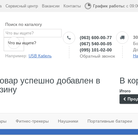
а
Сервисный центр
Вакансии
Контакты
График работы:
с 09:0
Поиск по каталогу
30
(063) 600-00-77
Что вы ищите?
Бо
(067) 540-00-05
До
(095) 101-02-00
Например:
USB Кабель
Обратный звонок
На
овар успешно добавлен в
В ко
зину
Итого
Прод
ары
Фитнес-трекеры
Наушники
Портативные батареи