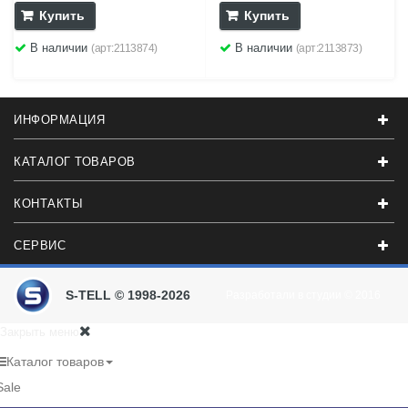
Купить
Купить
В наличии
В наличии
(арт:2113874)
(арт:2113873)
ИНФОРМАЦИЯ
КАТАЛОГ ТОВАРОВ
КОНТАКТЫ
СЕРВИС
S-TELL © 1998-2026
Разработали в студии
© 2016
Закрыть меню
Каталог товаров
Sale