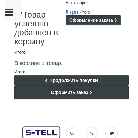
Нет товаров
Переключить
0 грн
Итого
Товар
навигации
Оформление заказа
успешно
добавлен в
корзину
Итого
В корзине 1 товар.
Итого
Продолжить покупки
Оформить заказ