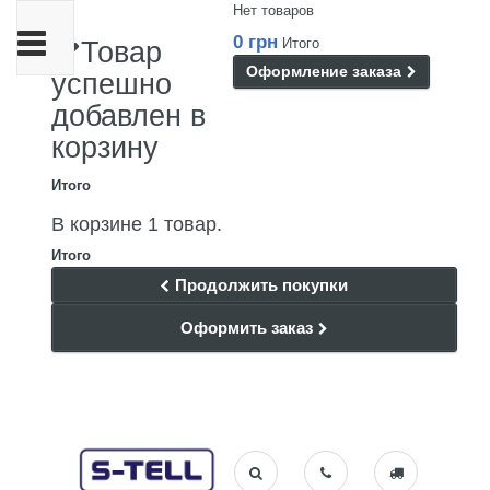
Нет товаров
Переключить
0 грн
Итого
Товар
навигации
Оформление заказа
успешно
добавлен в
корзину
Итого
В корзине 1 товар.
Итого
Продолжить покупки
Оформить заказ