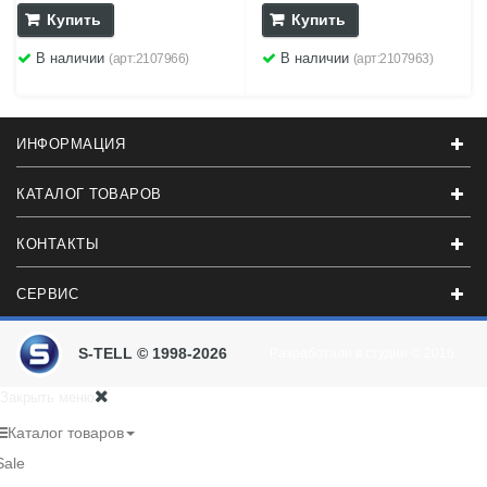
Купить
Купить
В наличии
В наличии
(арт:2107966)
(арт:2107963)
ИНФОРМАЦИЯ
КАТАЛОГ ТОВАРОВ
КОНТАКТЫ
СЕРВИС
S-TELL © 1998-2026
Разработали в студии
© 2016
Закрыть меню
Каталог товаров
Sale