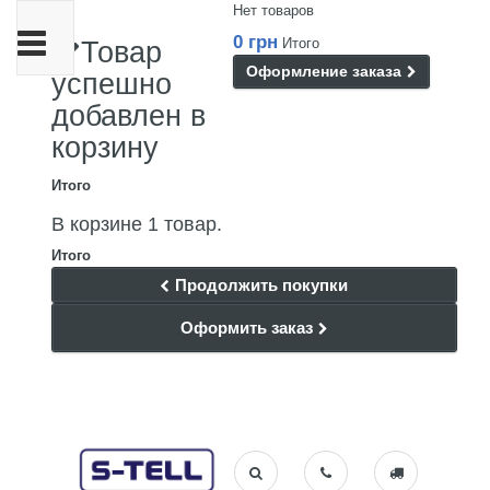
Нет товаров
Переключить
0 грн
Итого
Товар
навигации
Оформление заказа
успешно
добавлен в
корзину
Итого
В корзине 1 товар.
Итого
Продолжить покупки
Оформить заказ