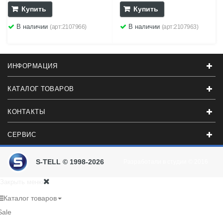
Купить
Купить
В наличии
В наличии
(арт:2107966)
(арт:2107963)
ИНФОРМАЦИЯ
КАТАЛОГ ТОВАРОВ
КОНТАКТЫ
СЕРВИС
S-TELL © 1998-2026
Разработали в студии
© 2016
Закрыть меню
Каталог товаров
Sale